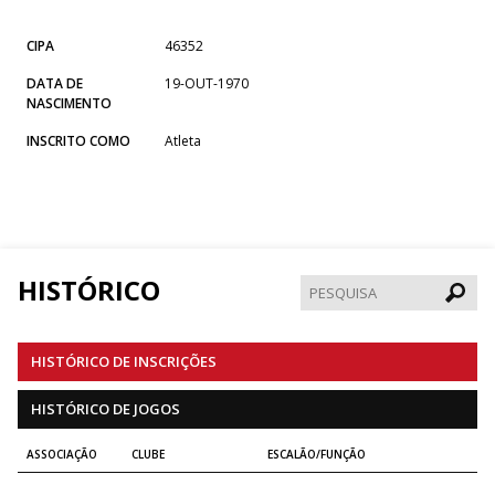
CIPA
46352
DATA DE
19-OUT-1970
NASCIMENTO
INSCRITO COMO
Atleta
HISTÓRICO
Pesqui
HISTÓRICO DE INSCRIÇÕES
HISTÓRICO DE JOGOS
ASSOCIAÇÃO
CLUBE
ESCALÃO/FUNÇÃO