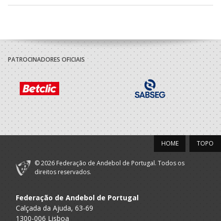
2021/22
ASSOCIACAO
A.A. Porto
ACADEMICA S.
Master M
MAMEDE
PATROCINADORES OFICIAIS
2019/20
ASSOCIACAO
A.A. Porto
ACADEMICA S.
Master M
MAMEDE
2018/19
HOME
TOPO
ACADÉMICO
© 2026 Federação de Andebol de Portugal. Todos os
A.A. Porto
Master M
FUTEBOL CLUBE
direitos reservados.
2017/18
Federação de Andebol de Portugal
Calçada da Ajuda, 63-69
ASSOCIACAO
1300-006 Lisboa