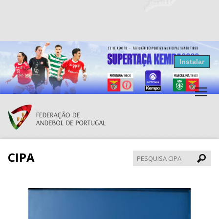
Resultados Andebol
Instalar
Federação de Andebol de Portugal
Grátis - Disponivel na Play Store
CIPA
Pesqui
CIPA