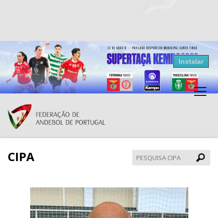
Resultados Andebol
Instalar
Federação de Andebol de Portugal
Grátis - Disponivel na Play Store
CIPA
Pesqui
CIPA