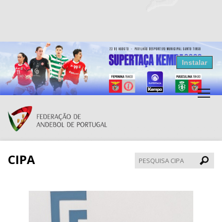
Resultados Andebol
Instalar
Federação de Andebol de Portugal
Grátis - Disponivel na Play Store
CIPA
Pesqui
CIPA