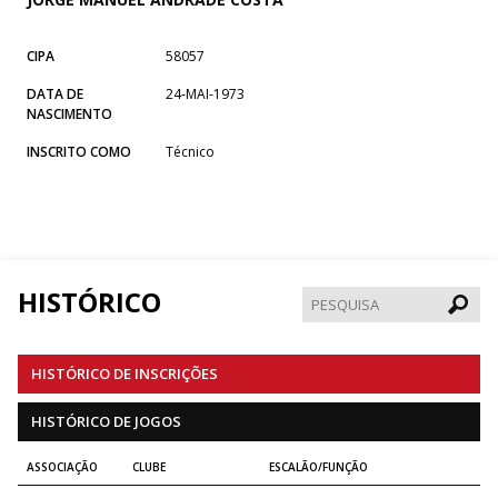
CIPA
58057
DATA DE
24-MAI-1973
NASCIMENTO
INSCRITO COMO
Técnico
HISTÓRICO
Pesqui
HISTÓRICO DE INSCRIÇÕES
HISTÓRICO DE JOGOS
ASSOCIAÇÃO
CLUBE
ESCALÃO/FUNÇÃO