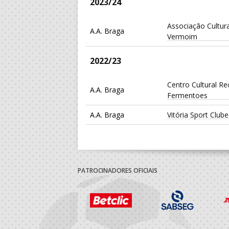
2023/24
Associação Cultura
A.A. Braga
Vermoim
2022/23
Centro Cultural Re
A.A. Braga
Fermentoes
A.A. Braga
Vitória Sport Clube
2021/22
Centro Cultural Re
A.A. Braga
PATROCINADORES OFICIAIS
Fermentoes
A.A. Braga
Vitória Sport Clube
2020/21