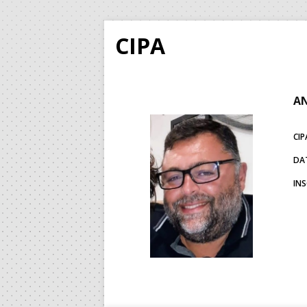
CIPA
AN
CIP
DA
IN