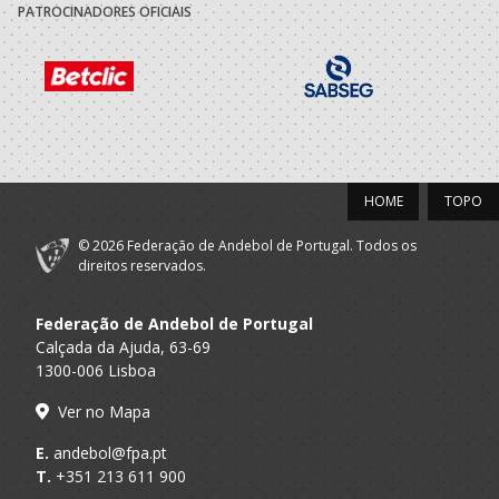
PATROCINADORES OFICIAIS
ABC Braga
A.A. Braga
Técnico
Andebol Sad
2015/16
ABC Braga
A.A. Braga
Técnico
Andebol Sad
HOME
TOPO
2014/15
© 2026 Federação de Andebol de Portugal. Todos os
direitos reservados.
ABC Braga
A.A. Braga
Técnico
Andebol Sad
Federação de Andebol de Portugal
ABC Braga
Calçada da Ajuda, 63-69
A.A. Braga
Técnico
Andebol Sad
1300-006 Lisboa
2013/14
Ver no Mapa
E.
andebol@fpa.pt
ABC Braga
A.A. Braga
Técnico
T.
+351 213 611 900
Andebol Sad