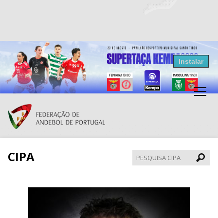
Resultados Andebol
Instalar
Federação de Andebol de Portugal
Grátis - Disponivel na Play Store
CIPA
Pesqui
CIPA