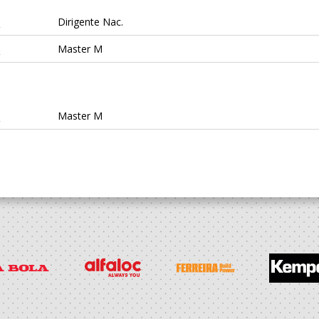
a
Dirigente Nac.
a
Master M
a
Master M
 Povoa
Dirigente
 Povoa
Dirigente
enense
Seniores M