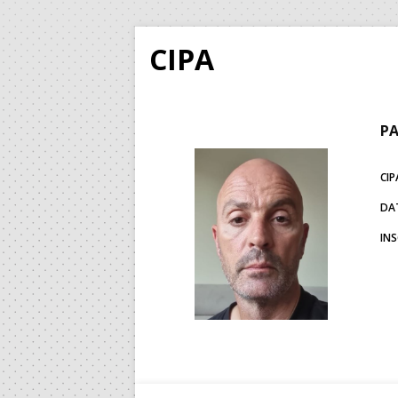
CIPA
PA
CIP
DA
IN