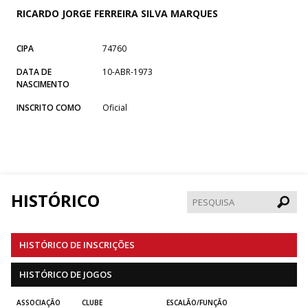
RICARDO JORGE FERREIRA SILVA MARQUES
CIPA
74760
DATA DE
10-ABR-1973
NASCIMENTO
INSCRITO COMO
Oficial
HISTÓRICO
Pesqui
HISTÓRICO DE INSCRIÇÕES
HISTÓRICO DE JOGOS
ASSOCIAÇÃO
CLUBE
ESCALÃO/FUNÇÃO