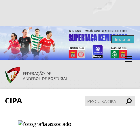
Resultados Andebol
Instalar
Federação de Andebol de Portugal
Grátis - Disponivel na Play Store
CIPA
Pesqui
CIPA