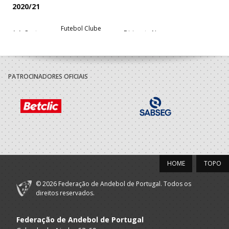
2020/21
Futebol Clube
A.A. Porto
Dirigente Nac.
Porto
2019/20
PATROCINADORES OFICIAIS
Futebol Clube
A.A. Porto
Dirigente Nac.
Porto
C 90/91
Associacao
A.A. Porto
Atletica Aguas
Juvenis M
Santas
HOME
TOPO
© 2026 Federação de Andebol de Portugal. Todos os
direitos reservados.
Federação de Andebol de Portugal