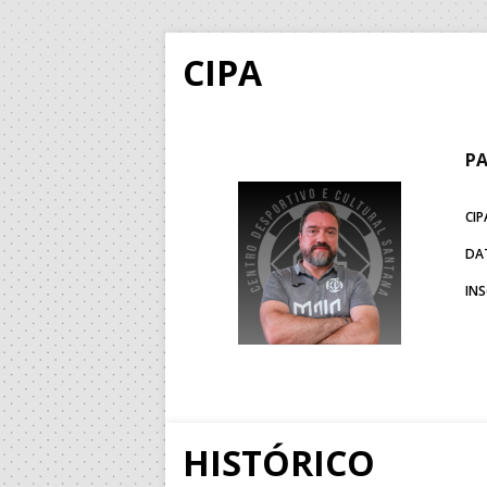
CIPA
PA
CIP
DA
IN
HISTÓRICO