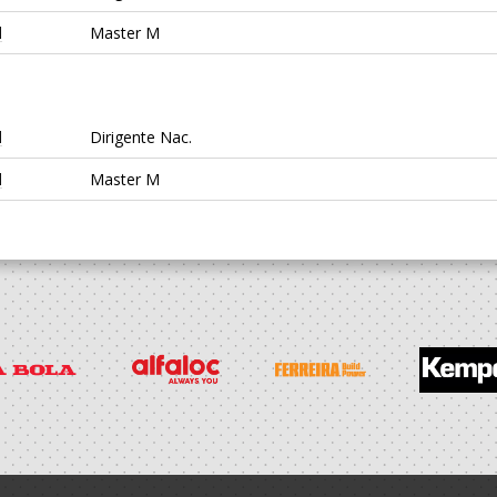
l
Master M
l
Dirigente Nac.
l
Master M
l
Dirigente Nac.
l
Dirigente Nac.
l
Master M
l
Seniores M