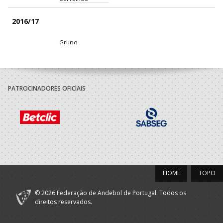
2016/17
Grupo
Desportivo
A.A. Porto
Técnico
Colegio Internato
Carvalhos
PATROCINADORES OFICIAIS
2015/16
Grupo
Desportivo
A.A. Porto
Técnico
Colegio Internato
Carvalhos
2014/15
HOME
TOPO
Grupo
© 2026 Federação de Andebol de Portugal. Todos os
Desportivo
A.A. Porto
Técnico
direitos reservados.
Colegio Internato
Carvalhos