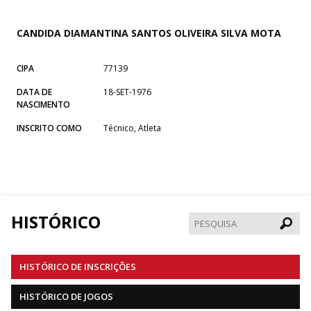
CANDIDA DIAMANTINA SANTOS OLIVEIRA SILVA MOTA
CIPA
77139
DATA DE
18-SET-1976
NASCIMENTO
INSCRITO COMO
Técnico, Atleta
HISTÓRICO
Pesqui
HISTÓRICO DE INSCRIÇÕES
HISTÓRICO DE JOGOS