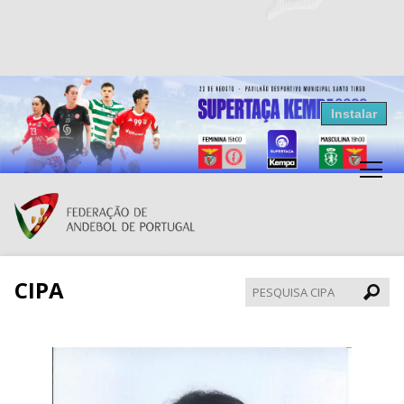
Resultados Andebol
Instalar
Federação de Andebol de Portugal
Grátis - Disponivel na Play Store
CIPA
Pesqui
CIPA