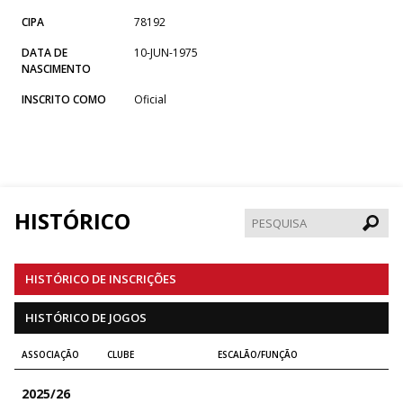
CIPA
78192
DATA DE
10-JUN-1975
NASCIMENTO
INSCRITO COMO
Oficial
HISTÓRICO
Pesqui
HISTÓRICO DE INSCRIÇÕES
HISTÓRICO DE JOGOS
ASSOCIAÇÃO
CLUBE
ESCALÃO/FUNÇÃO
2025/26