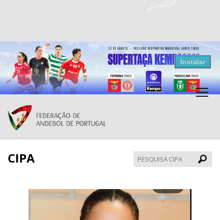
Resultados Andebol
Instalar
Federação de Andebol de Portugal
Grátis - Disponivel na Play Store
CIPA
Pesqui
CIPA