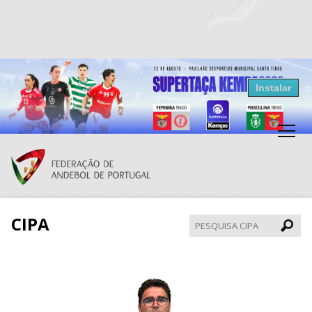
Resultados Andebol
Instalar
Federação de Andebol de Portugal
Grátis - Disponivel na Play Store
CIPA
Pesqui
CIPA