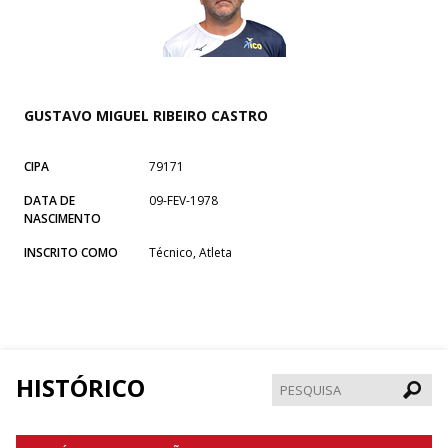
GUSTAVO MIGUEL RIBEIRO CASTRO
CIPA
79171
DATA DE
09-FEV-1978
NASCIMENTO
INSCRITO COMO
Técnico, Atleta
HISTÓRICO
Pesqui