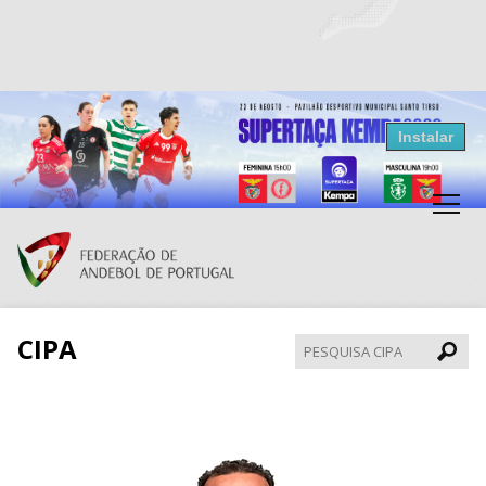
Resultados Andebol
Instalar
Federação de Andebol de Portugal
Grátis - Disponivel na Play Store
CIPA
Pesqui
CIPA