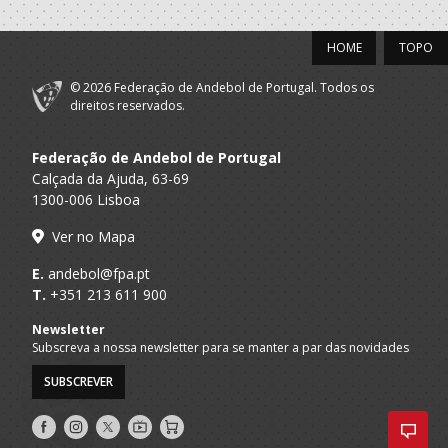
XICO ANDEBOL
HOME
TOPO
2019/20
© 2026 Federação de Andebol de Portugal. Todos os
CLUBE
direitos reservados.
A.A. Braga
DESPORTIVO
Técnico
XICO ANDEBOL
Federação de Andebol de Portugal
CLUBE
Calçada da Ajuda, 63-69
A.A. Braga
DESPORTIVO
Master M
1300-006 Lisboa
XICO ANDEBOL
Ver no Mapa
2018/19
E.
andebol@fpa.pt
T.
+351 213 611 900
CLUBE
A.A. Braga
DESPORTIVO
Master M
Newsletter
XICO ANDEBOL
Subscreva a nossa newsletter para se manter a par das novidades
2017/18
SUBSCREVER
CLUBE
Siga-
Siga-
Siga-
AndebolTV
Loja
A.A. Braga
DESPORTIVO
Master M
nos
nos
nos