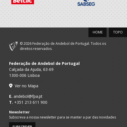
Póvoa Andebol
A.A. Porto
Seniores M
Clube
2020/21
HOME
TOPO
Póvoa Andebol
A.A. Porto
Seniores M
Clube
© 2026 Federação de Andebol de Portugal. Todos os
direitos reservados.
Selecções
F.A.P.
Nacionais
Seniores M
Federação de Andebol de Portugal
Masculinas
Calçada da Ajuda, 63-69
1300-006 Lisboa
2019/20
Ver no Mapa
ABC Braga
A.A. Braga
Seniores M
Andebol Sad
E.
andebol@fpa.pt
T.
+351 213 611 900
Selecções
F.A.P.
Nacionais
Seniores M
Newsletter
Masculinas
Subscreva a nossa newsletter para se manter a par das novidades
2018/19
SUBSCREVER