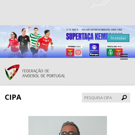
Resultados Andebol
Instalar
Federação de Andebol de Portugal
Grátis - Disponivel na Play Store
CIPA
Pesqui
CIPA