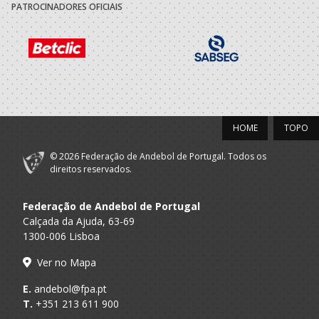
PATROCINADORES OFICIAIS
Associacao
A.A. Aveiro
Of.Mesa Clube
Artistica Avanca
2021/22
Associacao
A.A. Aveiro
Of.Mesa Clube
Artistica Avanca
HOME
TOPO
Associacao
A.A. Aveiro
Dirigente Nac.
Artistica Avanca
© 2026 Federação de Andebol de Portugal. Todos os
direitos reservados.
2020/21
Associacao
Federação de Andebol de Portugal
A.A. Aveiro
Dirigente Nac.
Artistica Avanca
Calçada da Ajuda, 63-69
1300-006 Lisboa
Associacao
A.A. Aveiro
Of.Mesa Clube
Artistica Avanca
Ver no Mapa
2019/20
E.
andebol@fpa.pt
T.
+351 213 611 900
Associacao