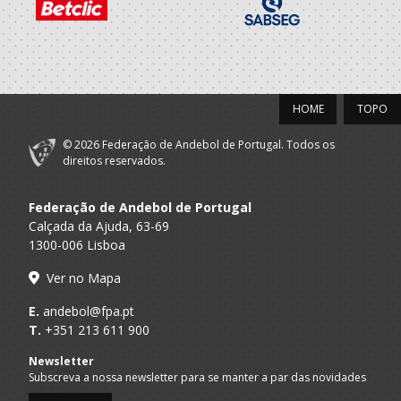
FUTEBOL CLUBE
A.A. Porto
Técnico
INFESTA
2015/16
HOME
TOPO
Porto A
4FUN
Técnico
Praia
© 2026 Federação de Andebol de Portugal. Todos os
Clube Andebol
direitos reservados.
A.A. Porto
Técnico
Leça
Federação de Andebol de Portugal
2014/15
Calçada da Ajuda, 63-69
1300-006 Lisboa
Clube Andebol
A.A. Porto
Técnico
Leça
Ver no Mapa
2013/14
E.
andebol@fpa.pt
T.
+351 213 611 900
Clube Andebol
A.A. Porto
Técnico
Newsletter
Leça
Subscreva a nossa newsletter para se manter a par das novidades
Clube Andebol