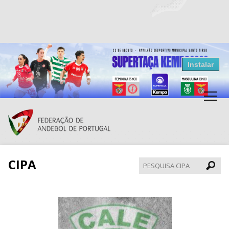
Resultados Andebol
Instalar
Federação de Andebol de Portugal
Grátis - Disponivel na Play Store
CIPA
Pesqui
CIPA