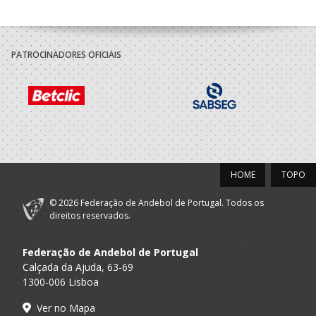
2021/22
Associacao
A.A. V.
Desportiva
Técnico
PATROCINADORES OFICIAIS
Castelo
Afifense
2018/19
Associacao
A.A. V.
Desportiva
Técnico
Castelo
Afifense
HOME
TOPO
2017/18
© 2026 Federação de Andebol de Portugal. Todos os
Associacao
direitos reservados.
A.A. V.
Desportiva
Técnico
Castelo
Afifense
Federação de Andebol de Portugal
Calçada da Ajuda, 63-69
2016/17
1300-006 Lisboa
Associacao
Ver no Mapa
A.A. V.
Desportiva
Técnico