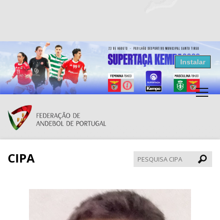
Resultados Andebol
Instalar
Federação de Andebol de Portugal
Grátis - Disponivel na Play Store
CIPA
Pesqui
CIPA