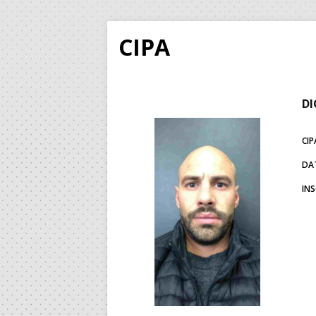
CIPA
DI
CIP
DA
IN