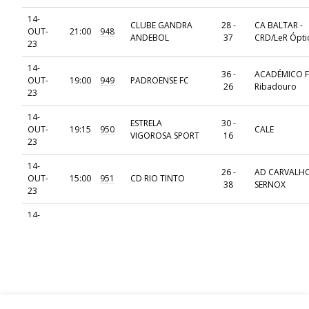
14-
CLUBE GANDRA
28 -
CA BALTAR -
OUT-
21:00
948
ANDEBOL
37
CRD/LeR Ópti
23
14-
36 -
ACADÉMICO F
OUT-
19:00
949
PADROENSE FC
26
Ribadouro
23
14-
ESTRELA
30 -
OUT-
19:15
950
CALE
VIGOROSA SPORT
16
23
14-
26 -
AD CARVALHO
OUT-
15:00
951
CD RIO TINTO
38
SERNOX
23
14-
AC VERMOIM /
26 -
OUT-
20:00
952
AD GODIM
Leica Camera
18
23