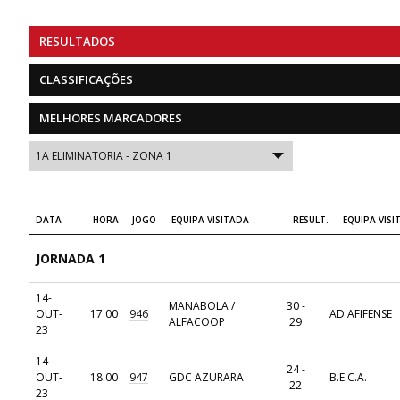
RESULTADOS
CLASSIFICAÇÕES
MELHORES MARCADORES
DATA
HORA
JOGO
EQUIPA VISITADA
RESULT.
EQUIPA VISI
JORNADA 1
14-
MANABOLA /
30 -
OUT-
17:00
946
AD AFIFENSE
ALFACOOP
29
23
14-
24 -
OUT-
18:00
947
GDC AZURARA
B.E.C.A.
22
23