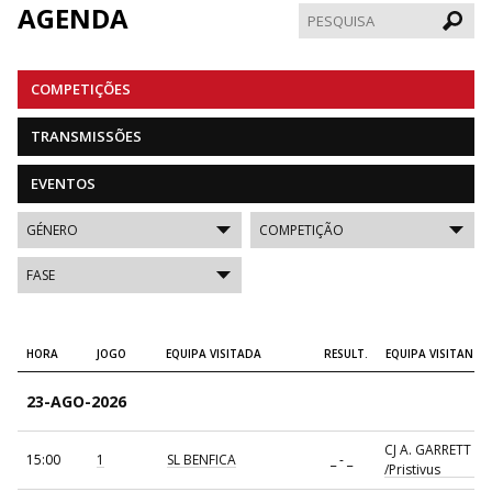
AGENDA
Pesqui
COMPETIÇÕES
TRANSMISSÕES
EVENTOS
HORA
JOGO
EQUIPA VISITADA
RESULT.
EQUIPA VISITANTE
23-AGO-2026
CJ A. GARRETT
15:00
1
SL BENFICA
_ - _
/Pristivus