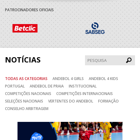
AVANCA
18:00
7
_ - _
FC PORTO
/Bioria/Bondalti
PATROCINADORES OFICIAIS
19:00
135
SL BENFICA
_ - _
CD FEIRENSE /Mov
19:00
139
JUVE LIS
_ - _
CALE
30-AGO-2026
NOTÍCIAS
Pesqui
ABC DE BRAGA /OBO
AD ACADEMIA
14:00
138
_ - _
Bettermann
ANDEBOL SPS
TODAS AS CATEGORIAS
ANDEBOL 4 GIRLS
ANDEBOL 4 KIDS
PORTUGAL
ANDEBOL DE PRAIA
INSTITUCIONAL
CJ A. GARRETT
15:00
136
MADEIRA SAD
_ - _
COMPETIÇÕES NACIONAIS
COMPETIÇÕES INTERNACIONAIS
/Pristivus
SELEÇÕES NACIONAIS
VERTENTES DO ANDEBOL
FORMAÇÃO
CONSELHO ARBITRAGEM
5-SET-2026
Anterior
Seguin
15:00
13
VITÓRIA SC
_ - _
AD CARVALHOS