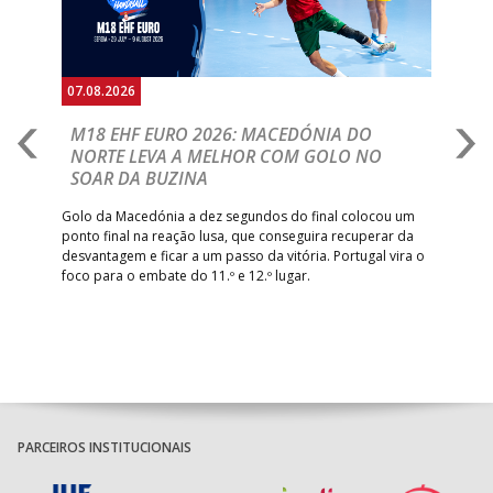
15:00
141
SL BENFICA
_ - _
JUVE LIS
GINÁSIOCSTIRSO /
MARÍTIMO MADEI
15:00
9
_ - _
RETROTARGET
ANDEBOL SAD
07.08.2026
06.
ABC DE BRAGA
15:00
11
FC PORTO
_ - _
/Lusíadas Saude
A
M18 EHF EURO 2026: MACEDÓNIA DO
D
NORTE LEVA A MELHOR COM GOLO NO
ABC DE BRAGA 
17:00
142
CALE
_ - _
Com
SOAR DA BUZINA
Bettermann
épo
o de
arra
 o
AD ACADEMIA
Golo da Macedónia a dez segundos do final colocou um
18:00
143
_ - _
CDE GIL EANES
de
ANDEBOL SPS
ponto final na reação lusa, que conseguira recuperar da
desvantagem e ficar a um passo da vitória. Portugal vira o
PÓVOA AC /
foco para o embate do 11.º e 12.º lugar.
18:30
14
_ - _
SL BENFICA
Bodegão/CCR/Proteu
ÁGUAS SANTAS
18:30
12
_ - _
CF OS BELENENSE
MILANEZA
CJ A. GARRETT
19:00
140
CD FEIRENSE /Movit
_ - _
/Pristivus
PARCEIROS INSTITUCIONAIS
6-SET-2026