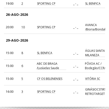
19:00
2
SPORTING CP
_ - _
SL BENFICA
26-AGO-2026
AVANCA
20:00
10
SPORTING CP
_ - _
/Bioria/Bondalti
29-AGO-2026
ÁGUAS SANTAS
15:00
8
SL BENFICA
_ - _
MILANEZA
ABC DE BRAGA
PÓVOA AC /
15:00
6
_ - _
/Lusíadas Saude
Bodegão/CCR/Pr
15:00
5
CF OS BELENENSES
_ - _
VITÓRIA SC
GINÁSIOCSTIRSO 
16:00
3
SPORTING CP
_ - _
RETROTARGET
17:00
137
CDE GIL EANES
_ - _
ALAVARIUM