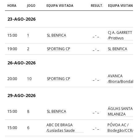
14-
27 -
HORA
JOGO
EQUIPA VISITADA
RESULT.
EQUIPA VISITANTE
16:00
17
VITÓRIA SC
SL BENFICA
SET-24
41
23-AGO-2026
14-
35 -
18:00
18
FC PORTO
SC HORTA
SET-24
26
CJ A. GARRETT
15:00
1
SL BENFICA
_ - _
/Pristivus
14-
36 -
NAZARÉ D. FU
17:30
19
ABC DE BRAGA
SET-24
31
AC
19:00
2
SPORTING CP
_ - _
SL BENFICA
14-
24 -
ÁGUAS SANTA
15:00
20
CF OS BELENENSES
SET-24
25
MILANEZA
26-AGO-2026
MARÍTIMO
PÓVOA AC /
15-
28 -
AVANCA
17:00
21
MADEIRA
BODEGÃO /
20:00
10
SPORTING CP
_ - _
SET-24
24
/Bioria/Bondalti
ANDEBOL, SAD
GRUPO CCR
29-AGO-2026
JORNADA 4
ÁGUAS SANTAS
22-
38 -
15:00
8
SL BENFICA
_ - _
16:00
22
SPORTING CP
SL BENFICA
MILANEZA
SET-24
22
ABC DE BRAGA
PÓVOA AC /
20-
15:00
6
_ - _
AVANCA / BIORIA /
24 -
/Lusíadas Saude
Bodegão/CCR/Pr
NOV-
20:00
23
CF OS BELENE
BONDALTI
28
24