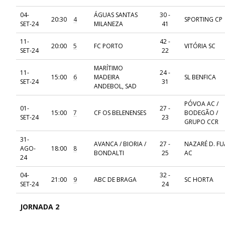
04-
ÁGUAS SANTAS
30 -
20:30
4
SPORTING CP
SET-24
MILANEZA
41
11-
42 -
20:00
5
FC PORTO
VITÓRIA SC
SET-24
22
MARÍTIMO
11-
24 -
15:00
6
MADEIRA
SL BENFICA
SET-24
31
ANDEBOL, SAD
PÓVOA AC /
01-
27 -
15:00
7
CF OS BELENENSES
BODEGÃO /
SET-24
23
GRUPO CCR
31-
AVANCA / BIORIA /
27 -
NAZARÉ D. FU
AGO-
18:00
8
BONDALTI
25
AC
24
04-
32 -
21:00
9
ABC DE BRAGA
SC HORTA
SET-24
24
JORNADA 2