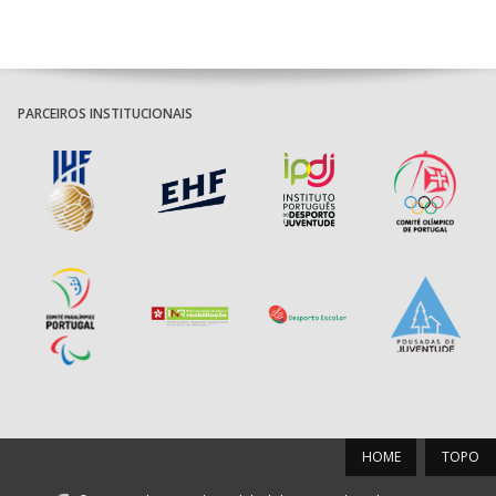
23-
MARÍTIMO
18:30
12
_ - _
CF OS BELENENSE
AVANCA / BIORIA /
29 -
MILANEZA
OUT-
20:00
36
MADEIRA
BONDALTI
32
24
ANDEBOL, SA
CJ A. GARRETT
19:00
140
CD FEIRENSE /Movit
_ - _
/Pristivus
02-
NAZARÉ D. FUAS
30 -
OUT-
20:00
37
VITÓRIA SC
AC
34
PARCEIROS INSTITUCIONAIS
24
6-SET-2026
02-
PÓVOA AC /
25 -
OUT-
20:00
38
BODEGÃO /
SL BENFICA
14:00
144
ALAVARIUM
_ - _
MADEIRA SAD
35
24
GRUPO CCR
02-
12-SET-2026
ÁGUAS SANTAS
24 -
OUT-
20:00
39
FC PORTO
MILANEZA
36
24
15:00
18
SL BENFICA
_ - _
FC PORTO
JORNADA 7
AD ACADEMIA
15:00
147
MADEIRA SAD
_ - _
ANDEBOL SPS
05-
23 -
OUT-
15:00
40
ABC DE BRAGA
SPORTING CP
35
PÓVOA AC /
24
15:00
20
CF OS BELENENSES
_ - _
Bodegão/CCR/Pr
05-
PÓVOA AC /
HOME
TOPO
28 -
CJ A. GARRETT
OUT-
18:00
41
SC HORTA
BODEGÃO /
16:00
146
_ - _
ALAVARIUM
30
/Pristivus
24
GRUPO CCR