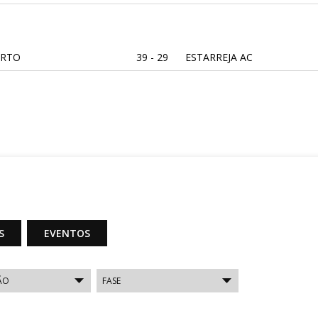
ORTO
39 - 29
ESTARREJA AC
AL C. DEVESA
28 - 29
AA ÁGUAS SANTAS
AL C. DEVESA
27 - 37
FC PORTO
GUAS SANTAS
39 - 31
ESTARREJA AC
S
EVENTOS
ORTO
26 - 30
AA ÁGUAS SANTAS
REJA AC
26 - 31
ARSENAL C. DEVESA