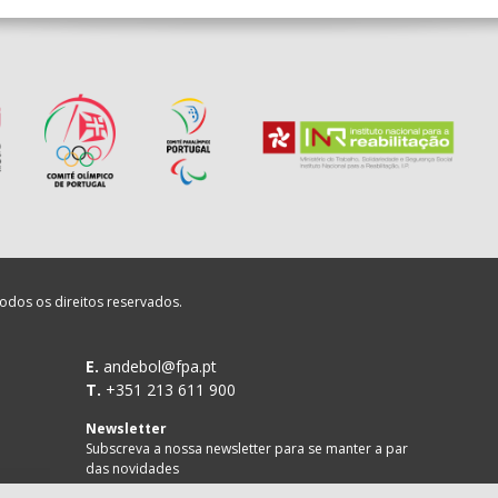
CA
_ - _
FC PORTO
LENENSES
_ - _
PÓVOA AC / Bodegão/CCR/P
SAD
_ - _
AD ACADEMIA ANDEBOL S
ETT /Pristivus
_ - _
ALAVARIUM
RAGA /OBO Bettermann
_ - _
SL BENFICA
 MADEIRA ANDEBOL
odos os direitos reservados.
_ - _
VITÓRIA SC
E.
andebol@fpa.pt
_ - _
CD FEIRENSE /Movit
T.
+351 213 611 900
AGA /Lusíadas Saude
_ - _
SPORTING CP
Newsletter
Subscreva a nossa newsletter para se manter a par
das novidades
oria/Bondalti
_ - _
GINÁSIOCSTIRSO / RETRO