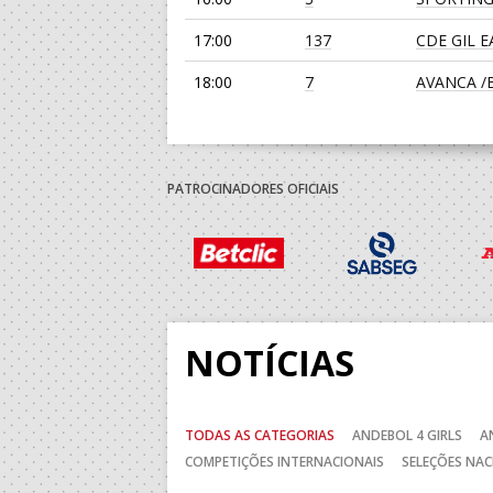
17:00
137
CDE GIL 
18:00
7
AVANCA /Bi
19:00
139
JUVE LIS
19:00
135
SL BENFI
PATROCINADORES OFICIAIS
30-AGO-2026
14:00
138
ABC DE B
15:00
136
MADEIRA 
NOTÍCIAS
5-SET-2026
TODAS AS CATEGORIAS
ANDEBOL 4 GIRLS
A
15:00
11
FC PORTO
COMPETIÇÕES INTERNACIONAIS
SELEÇÕES NAC