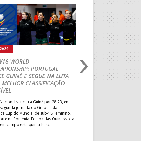
PAV. LUZ 2
Seguinte
BOL
MUN. STº TIRSO
DESP. UNIDADE
VIMARANENSE
.2026
03.08.2026
rmann
MUN. LEÇA PALMEIRA
 W18 WORLD
M18 EHF EURO 2026
MUN. S. PEDRO SUL
MPIONSHIP: PORTUGAL
CEDE DIANTE DA HU
E GUINÉ E SEGUE NA LUTA
MAIN ROUND
MUN. PÓVOA VARZIM
 MELHOR CLASSIFICAÇÃO
PAV. ÁGUAS SANTAS
Segunda parte dominada pelos
ÍVEL
derrota portuguesa por 35-45,
Grupo II da Main Round do Eu
PAV. GIMN. S. JOÃO VER
Nacional venceu a Guiné por 28-23, em
Masculino, em Belgrado. Equip
 segunda jornada do Grupo II da
a entrar em campo esta terça-f
t’s Cup do Mundial de sub-18 Feminino,
horas.
orre na Roménia. Equipa das Quinas volta
 em campo esta quinta-feira.
MUN. MARIANA LOPES