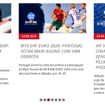
CA
_ - _
JUVE LIS
MARÍTIMO MADEIRA ANDE
STIRSO / RETROTARGET
_ - _
SAD
C
_ - _
AD CARVALHOS
04.08.2026
04.08
_ - _
ABC DE BRAGA /OBO Bette
HIP:
M18 EHF EURO 2026: PORTUGAL
IHF
MIA ANDEBOL SPS
_ - _
CDE GIL EANES
M
FECHA MAIN ROUND COM UMA
CHA
DERROTA
VENC
/ Bodegão/CCR/Proteu
_ - _
SL BENFICA
PELA
NTAS MILANEZA
Portugal encerrou esta terça-feira a participação
_ - _
CF OS BELENENSES
POSS
na Main Round do M18 EHF EURO 2026 com uma
temente
derrota frente à Islândia, por 41-29.
SE /Movit
_ - _
CJ A. GARRETT /Pristivus
Seleção 
Romena
jogo da
iu mais
Presiden
que dec
a entrar
M
_ - _
MADEIRA SAD
1
2
3
4
5
6
7