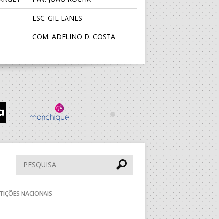
ESC. GIL EANES
COM. ADELINO D. COSTA
CENTRO DESPORTIVO JUVE
LIS
PAV. LUZ 2
PS
PAV. F. SÁ LEITE
ESC. BARTOLOMEU
PERESTRELO
Pesquisar
TIÇÕES NACIONAIS
aude
DRAGÃO ARENA