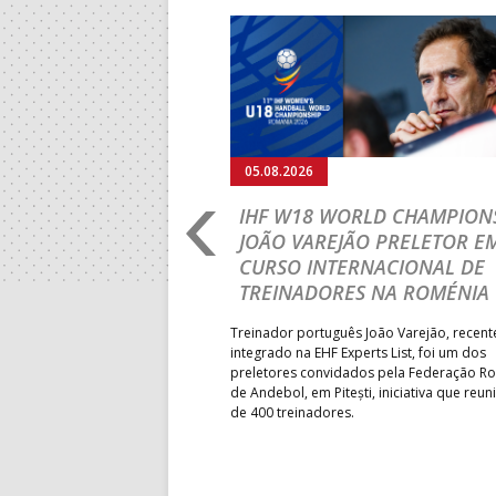
15:00
141
SL BENFI
Anterior
15:00
9
GINÁSIOC
15:00
13
VITÓRIA S
05.08.2026
17:00
142
CALE
RLD CHAMPIONSHIP:
IHF W18 WORLD CHAMPIONS
18:00
143
AD ACADE
PRIMEIRO
JOÃO VAREJÃO PRELETOR E
 DA FASE A
CURSO INTERNACIONAL DE
18:30
14
PÓVOA AC 
 PRESIDENT’S CUP
TREINADORES NA ROMÉNIA
18:30
12
ÁGUAS SA
 lugar na fase de grupos da
Treinador português João Varejão, recen
19:00
140
CD FEIREN
ortugal mede forças com o
integrado na EHF Experts List, foi um dos
-feira, no primeiro embate dos
preletores convidados pela Federação 
 entre o 17.º e 32.º lugare do
de Andebol, em Pitești, iniciativa que reun
6-SET-2026
do sub-18 Feminino.
de 400 treinadores.
14:00
144
ALAVARIU