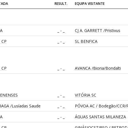
ITADA
RESULT.
EQUIPA VISITANTE
CA
_ - _
CJ A. GARRETT /Pristivus
 CP
_ - _
SL BENFICA
 CP
_ - _
AVANCA /Bioria/Bondalti
LENENSES
_ - _
VITÓRIA SC
AGA /Lusíadas Saude
_ - _
PÓVOA AC / Bodegão/CCR/P
CA
_ - _
ÁGUAS SANTAS MILANEZA
 CP
_ - _
GINÁSIOCSTIRSO / RETRO