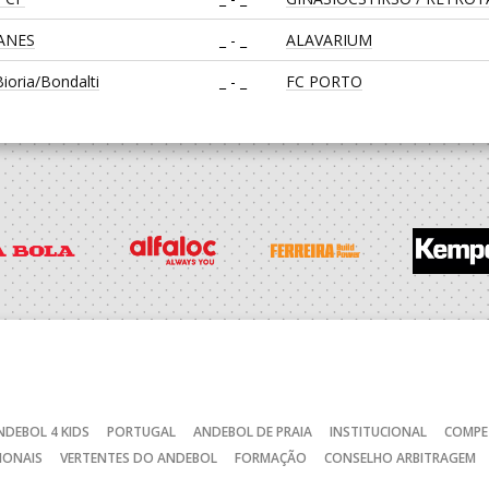
EANES
_ - _
ALAVARIUM
oria/Bondalti
_ - _
FC PORTO
_ - _
CALE
CA
_ - _
CD FEIRENSE /Movit
RAGA /OBO Bettermann
_ - _
AD ACADEMIA ANDEBOL S
SAD
_ - _
CJ A. GARRETT /Pristivus
NDEBOL 4 KIDS
PORTUGAL
ANDEBOL DE PRAIA
INSTITUCIONAL
COMPE
_ - _
ABC DE BRAGA /Lusíadas S
IONAIS
VERTENTES DO ANDEBOL
FORMAÇÃO
CONSELHO ARBITRAGEM