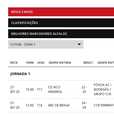
RESULTADOS
CLASSIFICAÇÕES
MELHORES MARCADORES ALFALOC
DATA
HORA
JOGO
EQUIPA VISITADA
RESULT.
EQUIPA VISI
JORNADA 1
PÓVOA AC /
27-
CD XICO
22 -
15:00
717
BODEGÃO /
SET-25
ANDEBOL
33
GRUPO CCR
27-
34 -
12:30
718
ABC DE BRAGA
CCR FERMENT
SET-25
29