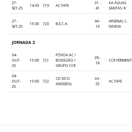
27-
31 -
AA ÁGUAS
14:30
719
AC FAFE
SET-25
41
SANTAS 'A'
27-
44 -
ARSENAL C.
15:00
720
B.E.C.A.
SET-25
10
DEVESA
JORNADA 2
04-
PÓVOA AC /
28 -
OUT-
15:00
721
BODEGÃO /
CCR FERMENT
18
25
GRUPO CCR
04-
CD XICO
34 -
OUT-
15:00
722
AC FAFE
ANDEBOL
25
25
04-
ARSENAL C.
11 -
OUT-
15:00
723
ABC DE BRAG
DEVESA
42
25
04-
AA ÁGUAS
41 -
OUT-
18:00
724
B.E.C.A.
SANTAS 'A'
14
25