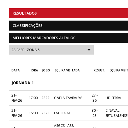
RESULTADOS
CLASSIFICAÇÕES
MELHORES MARCADORES ALFALOC
DATA
HORA
JOGO
EQUIPA VISITADA
RESULT.
EQUIPA VISI
JORNADA 1
21-
27 -
17:00
2322
C VELA TAVIRA 'A'
UD SERRA
FEV-26
36
21-
30 -
C NAVAL
15:00
2323
LAGOA AC
FEV-26
23
SETUBALENSE
ASGCS - ASS.