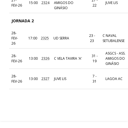
21-
27 -
15:00
2324
AMIGOS DO
JUVE LIS
FEV-26
22
GINÁSIO
JORNADA 2
28-
23 -
C NAVAL
FEV-
17:00
2325
UD SERRA
23
SETUBALENSE
26
ASGCS - ASS.
28-
31 -
13:00
2326
C VELA TAVIRA 'A'
AMIGOS DO
FEV-26
19
GINÁSIO
28-
7 -
13:00
2327
JUVE LIS
LAGOA AC
FEV-26
31
JORNADA 3
14-
ASGCS - ASS.
21 -
MAR-
15:00
2328
AMIGOS DO
UD SERRA
28
26
GINÁSIO