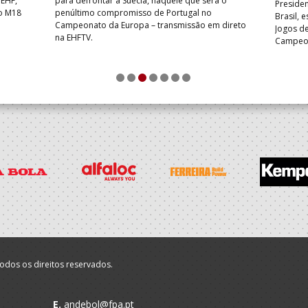
 EHF,
para defrontar a Suécia, naquele que será o
Presiden
do M18
penúltimo compromisso de Portugal no
Brasil, 
Campeonato da Europa – transmissão em direto
Jogos de
na EHFTV.
Campeon
1
2
3
4
5
6
7
odos os direitos reservados.
E.
andebol@fpa.pt