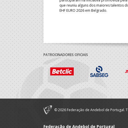
garantiu uma vaga para o
participaram na iniciativa promovida pela
to do Mundo.
que reuniu alguns dos maiores talentos 
EHF EURO 2026 em Belgrado.
PATROCINADORES OFICIAIS
© 2026 Federação de Andebol de Portugal. T
Federação de Andebol de Portugal