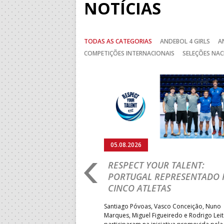
NOTÍCIAS
TODAS AS CATEGORIAS
ANDEBOL 4 GIRLS
A
COMPETIÇÕES INTERNACIONAIS
SELEÇÕES NAC
Anterior
05.08.2026
RO 2026: PORTUGAL
RESPECT YOUR TALENT:
IA E SEGUE NA LUTA
PORTUGAL REPRESENTADO 
LUGAR
CINCO ATLETAS
b-18 regressou às vitórias no
Santiago Póvoas, Vasco Conceição, Nuno
 ao superar a Suécia por 32-
Marques, Miguel Figueiredo e Rodrigo Lei