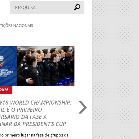
Pesquisar
TIÇÕES NACIONAIS
Seguinte
.2026
05.08.2026
 W18 WORLD CHAMPIONSHIP:
IHF W18 WORLD CH
IL É O PRIMEIRO
JOÃO VAREJÃO PREL
RSÁRIO DA FASE A
CURSO INTERNACIO
INAR DA PRESIDENT’S CUP
TREINADORES NA R
o primeiro lugar na fase de grupos da
Treinador português João Var