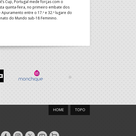
t’s Cup, Portugal mede forças com o
integrado na EHF Experts List, 
esta quinta-feira, no primeiro embate dos
preletores convidados pela 
 Apuramento entre o 17.º e 32.º lugare do
de Andebol, em Pitești, iniciat
ato do Mundo sub-18 Feminino.
de 400 treinadores.
HOME
TOPO
Siga-
Siga-
Siga-
AndebolTV
Loja