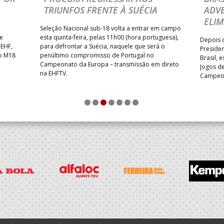
TRIUNFOS FRENTE À SUÉCIA
ADVE
ELIM
Seleção Nacional sub-18 volta a entrar em campo
te
esta quinta-feira, pelas 11h00 (hora portuguesa),
Depois d
 EHF,
para defrontar a Suécia, naquele que será o
Presiden
do M18
penúltimo compromisso de Portugal no
Brasil, 
Campeonato da Europa – transmissão em direto
Jogos de
na EHFTV.
Campeon
1
2
3
4
5
6
7