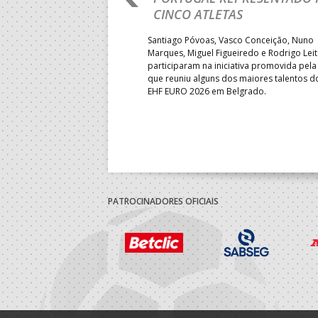
LUGAR
CINCO ATLETAS
b-18 regressou às vitórias no
Santiago Póvoas, Vasco Conceição, Nuno
 ao superar a Suécia por 32-
Marques, Miguel Figueiredo e Rodrigo Lei
garantiu uma vaga para o
participaram na iniciativa promovida pela
to do Mundo.
que reuniu alguns dos maiores talentos 
EHF EURO 2026 em Belgrado.
PATROCINADORES OFICIAIS