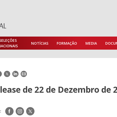
SELEÇÕES
NOTÍCIAS
FORMAÇÃO
MEDIA
DOCU
NACIONAIS
acebook
Twitter
LinkedIn
E-
mail
elease de 22 de Dezembro de 
Siga-
Siga-
Siga-
:
nos
nos
nos