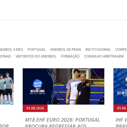
no
no
no
Facebook
Instagram
Twitter
NDEBOL 4 KIDS
PORTUGAL
ANDEBOL DE PRAIA
INSTITUCIONAL
COMPE
IONAIS
VERTENTES DO ANDEBOL
FORMAÇÃO
CONSELHO ARBITRAGEM
05.08.2026
05.08
M18 EHF EURO 2026: PORTUGAL
IHF
POR
PROCURA REGRESSAR AOS
BRAS