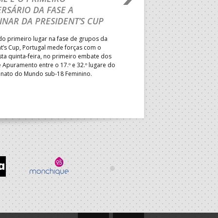
RSÁRIO DA FASE A
CURSO INTERNACIO
INAR DA PRESIDENT’S CUP
TREINADORES NA R
o primeiro lugar na fase de grupos da
Treinador português João Var
t’s Cup, Portugal mede forças com o
integrado na EHF Experts List, 
esta quinta-feira, no primeiro embate dos
preletores convidados pela 
 Apuramento entre o 17.º e 32.º lugare do
de Andebol, em Pitești, iniciat
ato do Mundo sub-18 Feminino.
de 400 treinadores.