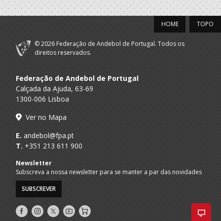
HOME
TOPO
© 2026 Federação de Andebol de Portugal. Todos os
direitos reservados.
Federação de Andebol de Portugal
Calçada da Ajuda, 63-69
1300-006 Lisboa
Ver no Mapa
E.
andebol@fpa.pt
T.
+351 213 611 900
Newsletter
Subscreva a nossa newsletter para se manter a par das novidades
SUBSCREVER
Siga-
Siga-
Siga-
AndebolTV
Loja
nos
nos
nos