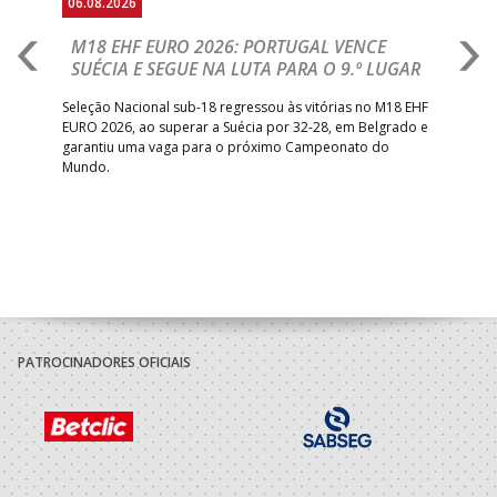
06.08.2026
05.
M18 EHF EURO 2026: PORTUGAL VENCE
R
SUÉCIA E SEGUE NA LUTA PARA O 9.º LUGAR
R
bre
Seleção Nacional sub-18 regressou às vitórias no M18 EHF
San
EURO 2026, ao superar a Suécia por 32-28, em Belgrado e
Figu
garantiu uma vaga para o próximo Campeonato do
pro
Mundo.
tal
PATROCINADORES OFICIAIS