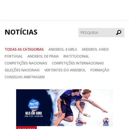
nos
nos
nos
no
no
no
Facebook
Instagram
Twitter
NOTÍCIAS
Pesqui
TODAS AS CATEGORIAS
ANDEBOL 4 GIRLS
ANDEBOL 4 KIDS
PORTUGAL
ANDEBOL DE PRAIA
INSTITUCIONAL
COMPETIÇÕES NACIONAIS
COMPETIÇÕES INTERNACIONAIS
SELEÇÕES NACIONAIS
VERTENTES DO ANDEBOL
FORMAÇÃO
CONSELHO ARBITRAGEM
Anterior
Seguin