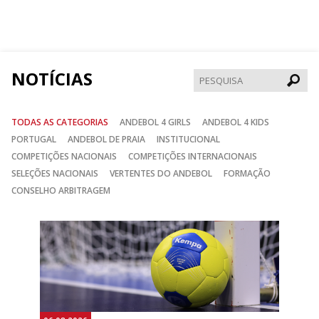
nos
nos
nos
no
no
no
Facebook
Instagram
Twitter
NOTÍCIAS
Pesqui
TODAS AS CATEGORIAS
ANDEBOL 4 GIRLS
ANDEBOL 4 KIDS
PORTUGAL
ANDEBOL DE PRAIA
INSTITUCIONAL
COMPETIÇÕES NACIONAIS
COMPETIÇÕES INTERNACIONAIS
SELEÇÕES NACIONAIS
VERTENTES DO ANDEBOL
FORMAÇÃO
CONSELHO ARBITRAGEM
Anterior
Seguin