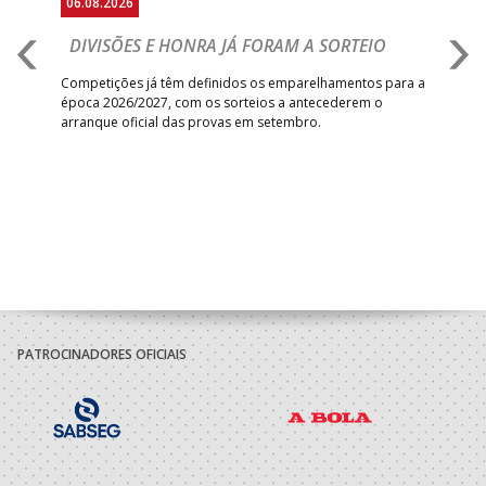
06.08.2026
06.
DIVISÕES E HONRA JÁ FORAM A SORTEIO
I
V
Competições já têm definidos os emparelhamentos para a
época 2026/2027, com os sorteios a antecederem o
Vitó
arranque oficial das provas em setembro.
a f
um
triu
da
ra o
PATROCINADORES OFICIAIS