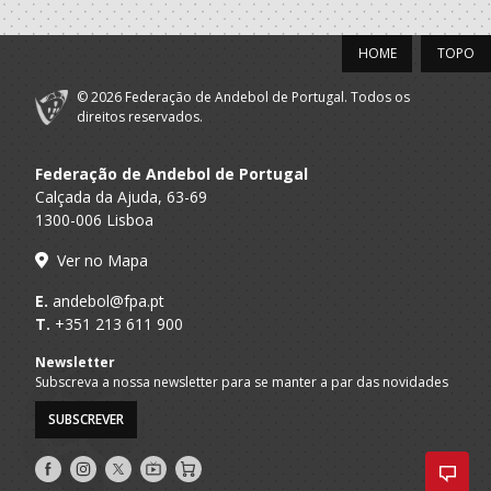
HOME
TOPO
© 2026 Federação de Andebol de Portugal. Todos os
direitos reservados.
Federação de Andebol de Portugal
Calçada da Ajuda, 63-69
1300-006 Lisboa
Ver no Mapa
E.
andebol@fpa.pt
T.
+351 213 611 900
Newsletter
Subscreva a nossa newsletter para se manter a par das novidades
SUBSCREVER
Siga-
Siga-
Siga-
AndebolTV
Loja
nos
nos
nos