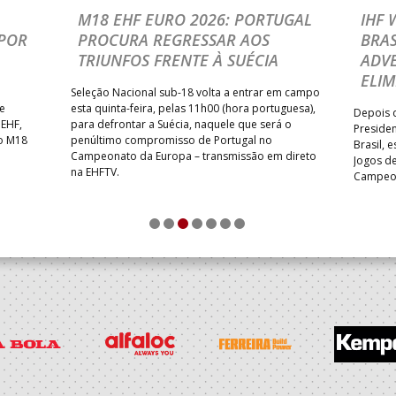
M18 EHF EURO 2026: PORTUGAL
IHF
POR
PROCURA REGRESSAR AOS
BRAS
TRIUNFOS FRENTE À SUÉCIA
ADVE
ELIM
Seleção Nacional sub-18 volta a entrar em campo
te
esta quinta-feira, pelas 11h00 (hora portuguesa),
Depois d
 EHF,
para defrontar a Suécia, naquele que será o
Presiden
do M18
penúltimo compromisso de Portugal no
Brasil, 
Campeonato da Europa – transmissão em direto
Jogos de
na EHFTV.
Campeon
1
2
3
4
5
6
7