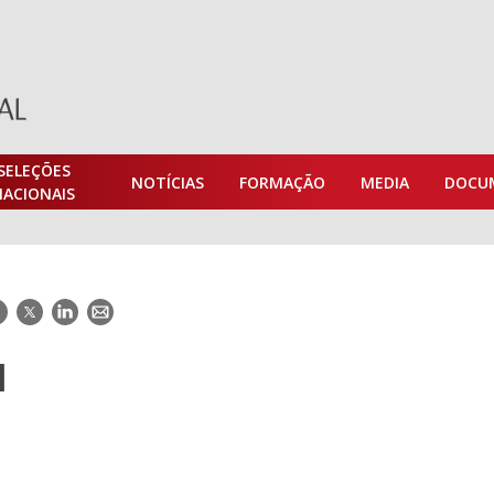
SELEÇÕES
NOTÍCIAS
FORMAÇÃO
MEDIA
DOCU
NACIONAIS
acebook
Twitter
LinkedIn
E-
mail
l