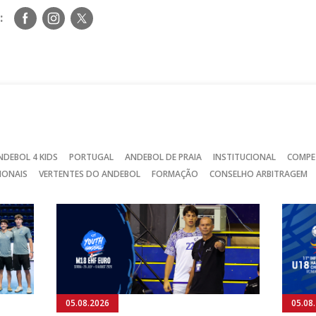
Siga-
Siga-
Siga-
:
nos
nos
nos
no
no
no
Facebook
Instagram
Twitter
NDEBOL 4 KIDS
PORTUGAL
ANDEBOL DE PRAIA
INSTITUCIONAL
COMPE
IONAIS
VERTENTES DO ANDEBOL
FORMAÇÃO
CONSELHO ARBITRAGEM
05.08.2026
05.08