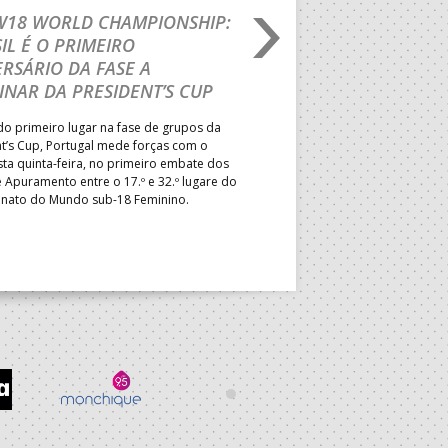
 W18 WORLD CHAMPIONSHIP:
IHF W18 WORLD CH
IL É O PRIMEIRO
JOÃO VAREJÃO PREL
RSÁRIO DA FASE A
CURSO INTERNACIO
INAR DA PRESIDENT’S CUP
TREINADORES NA R
o primeiro lugar na fase de grupos da
Treinador português João Var
t’s Cup, Portugal mede forças com o
integrado na EHF Experts List, 
esta quinta-feira, no primeiro embate dos
preletores convidados pela 
 Apuramento entre o 17.º e 32.º lugare do
de Andebol, em Pitești, iniciat
ato do Mundo sub-18 Feminino.
de 400 treinadores.