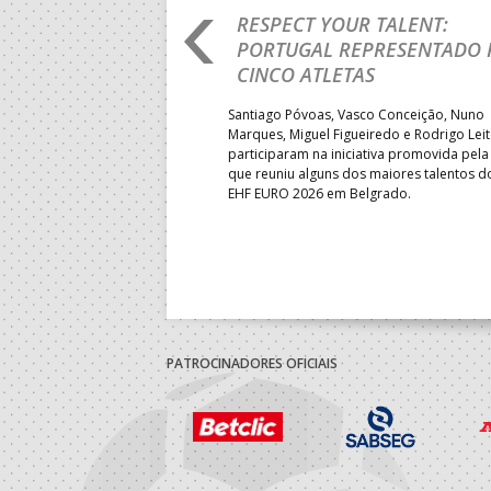
RO 2026: PORTUGAL
RESPECT YOUR TALENT:
IA E SEGUE NA LUTA
PORTUGAL REPRESENTADO 
LUGAR
CINCO ATLETAS
b-18 regressou às vitórias no
Santiago Póvoas, Vasco Conceição, Nuno
 ao superar a Suécia por 32-
Marques, Miguel Figueiredo e Rodrigo Lei
garantiu uma vaga para o
participaram na iniciativa promovida pela
to do Mundo.
que reuniu alguns dos maiores talentos 
EHF EURO 2026 em Belgrado.
PATROCINADORES OFICIAIS