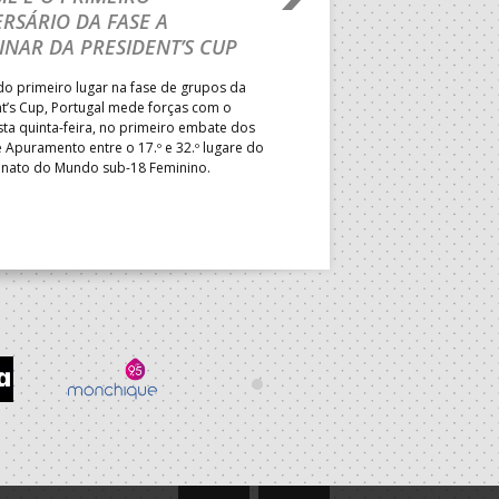
RSÁRIO DA FASE A
CURSO INTERNACIO
INAR DA PRESIDENT’S CUP
TREINADORES NA R
o primeiro lugar na fase de grupos da
Treinador português João Var
t’s Cup, Portugal mede forças com o
integrado na EHF Experts List, 
esta quinta-feira, no primeiro embate dos
preletores convidados pela 
 Apuramento entre o 17.º e 32.º lugare do
de Andebol, em Pitești, iniciat
ato do Mundo sub-18 Feminino.
de 400 treinadores.