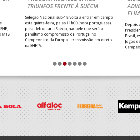
TRIUNFOS FRENTE À SUÉCIA
ADVE
ELIM
Seleção Nacional sub-18 volta a entrar em campo
te
esta quinta-feira, pelas 11h00 (hora portuguesa),
Depois d
 EHF,
para defrontar a Suécia, naquele que será o
Presiden
do M18
penúltimo compromisso de Portugal no
Brasil, 
Campeonato da Europa – transmissão em direto
Jogos de
na EHFTV.
Campeon
1
2
3
4
5
6
7