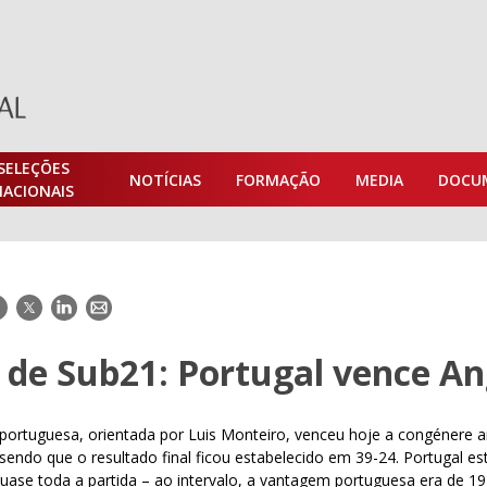
SELEÇÕES
NOTÍCIAS
FORMAÇÃO
MEDIA
DOCU
NACIONAIS
acebook
Twitter
LinkedIn
E-
mail
 de Sub21: Portugal vence An
 portuguesa, orientada por Luis Monteiro, venceu hoje a congénere 
 sendo que o resultado final ficou estabelecido em 39-24. Portugal es
ase toda a partida – ao intervalo, a vantagem portuguesa era de 19