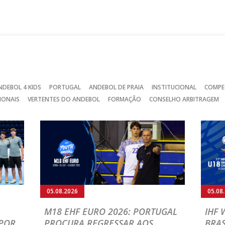
no
no
no
Facebook
Instagram
Twitter
NDEBOL 4 KIDS
PORTUGAL
ANDEBOL DE PRAIA
INSTITUCIONAL
COMPE
IONAIS
VERTENTES DO ANDEBOL
FORMAÇÃO
CONSELHO ARBITRAGEM
05.08.2026
05.08
M18 EHF EURO 2026: PORTUGAL
IHF
POR
PROCURA REGRESSAR AOS
BRAS