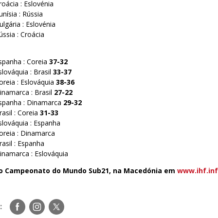
roácia : Eslovénia
nísia : Rússia
lgária : Eslovénia
ússia : Croácia
spanha : Coreia
37-32
lováquia : Brasil
33-37
oreia : Eslováquia
38-36
inamarca : Brasil
27-22
Espanha : Dinamarca
29-32
asil : Coreia
31-33
slováquia : Espanha
oreia : Dinamarca
rasil : Espanha
inamarca : Eslováquia
e o Campeonato do Mundo Sub21, na Macedónia em
www.ihf.in
Siga-
Siga-
Siga-
:
nos
nos
nos