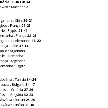
 Suécia : PORTUGAL
Koweit : Macedónia
rgentina : Chile
36-21
gipto : França
27-25
ile : Egipto
21-41
Alemanha : França
32-25
Argentina : Alemanha
18-22
rança : Chile
37-14
gipto : Argentina
hile : Alemanha
rança : Argentina
lemanha : Egipto
slovénia : Tunísia
34-24
roácia : Bulgária
34-17
unísia : Croácia
27-29
ússia : Bulgária
32-23
slovénia : Rússia
25-25
ulgária : Tunísia
31-38