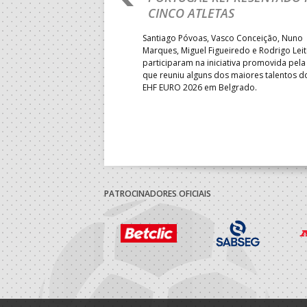
LUGAR
CINCO ATLETAS
b-18 regressou às vitórias no
Santiago Póvoas, Vasco Conceição, Nuno
 ao superar a Suécia por 32-
Marques, Miguel Figueiredo e Rodrigo Lei
garantiu uma vaga para o
participaram na iniciativa promovida pela
to do Mundo.
que reuniu alguns dos maiores talentos 
EHF EURO 2026 em Belgrado.
PATROCINADORES OFICIAIS