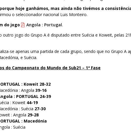
o porque hoje ganhámos, mas ainda não tivémos a consistênci
irmou o seleccionador nacional Luis Monteiro.
im do jogo
Angola : Portugal
.
, o outro jogo do Grupo A é disputado entre Suécia e Koweit, pelas 21
realiza-se apenas uma partida de cada grupo, sendo que no Grupo A 
acedónia, e Suécia.
gos do Campeonato do Mundo de Sub21 – 1ª Fase
 PORTUGAL : Koweit 28-32
Macedónia : Angola
39-16
 Angola : PORTUGAL 24-39
uécia : Koweit
44-19
Macedónia : Suécia
27-30
oweit : Angola
29-28
– PORTUGAL : Macedónia
ngola : Suécia