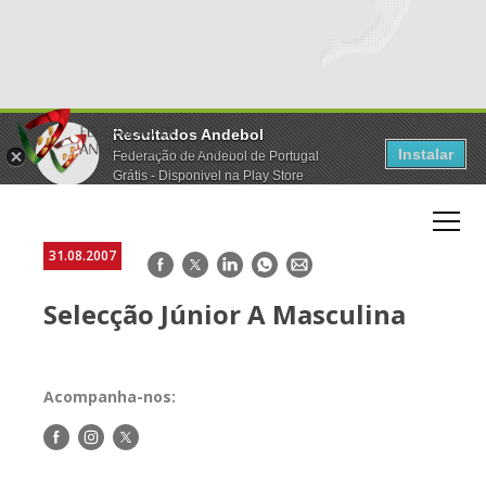
Resultados Andebol
Instalar
Federação de Andebol de Portugal
Grátis - Disponivel na Play Store
31.08.2007
Facebook
Twitter
LinkedIn
WhatsApp
E-
mail
Selecção Júnior A Masculina
Acompanha-nos:
Siga-
Siga-
Siga-
nos
nos
nos