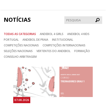
no
no
no
Facebook
Instagram
Twitter
NOTÍCIAS
Pesqui
TODAS AS CATEGORIAS
ANDEBOL 4 GIRLS
ANDEBOL 4 KIDS
PORTUGAL
ANDEBOL DE PRAIA
INSTITUCIONAL
COMPETIÇÕES NACIONAIS
COMPETIÇÕES INTERNACIONAIS
SELEÇÕES NACIONAIS
VERTENTES DO ANDEBOL
FORMAÇÃO
CONSELHO ARBITRAGEM
Anterior
Seguin
07.08.2026
07.