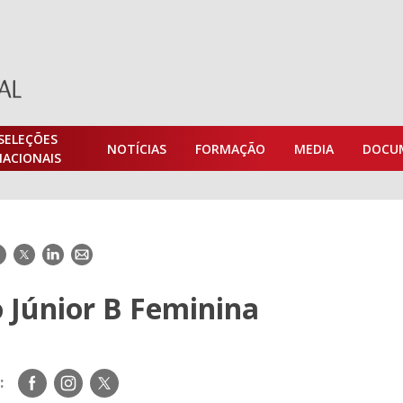
SELEÇÕES
NOTÍCIAS
FORMAÇÃO
MEDIA
DOCU
NACIONAIS
acebook
Twitter
LinkedIn
E-
mail
 Júnior B Feminina
Siga-
Siga-
Siga-
:
nos
nos
nos