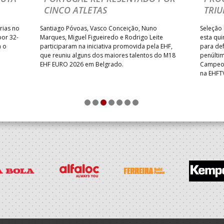
CINCO ATLETAS
TRIU
rias no
Santiago Póvoas, Vasco Conceição, Nuno
Seleção 
por 32-
Marques, Miguel Figueiredo e Rodrigo Leite
esta qui
a o
participaram na iniciativa promovida pela EHF,
para def
que reuniu alguns dos maiores talentos do M18
penúlti
EHF EURO 2026 em Belgrado.
Campeon
na EHFT
1
2
3
4
5
6
7