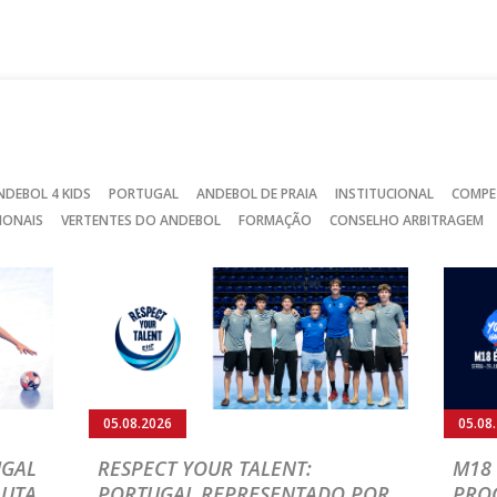
no
no
no
Facebook
Instagram
Twitter
NDEBOL 4 KIDS
PORTUGAL
ANDEBOL DE PRAIA
INSTITUCIONAL
COMPE
IONAIS
VERTENTES DO ANDEBOL
FORMAÇÃO
CONSELHO ARBITRAGEM
05.08.2026
05.08
UGAL
RESPECT YOUR TALENT:
M18 
LUTA
PORTUGAL REPRESENTADO POR
PRO