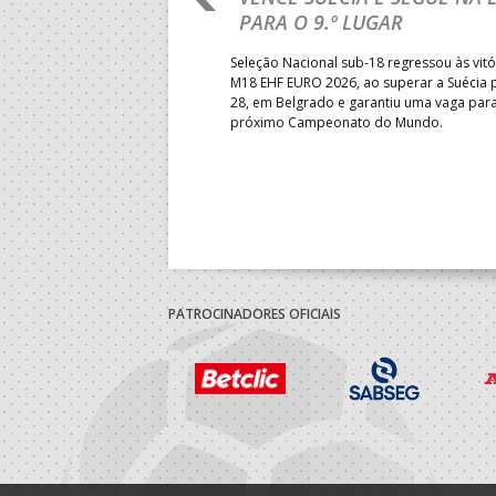
PARA O 9.º LUGAR
obre o Brasil, em Ramnicu
Seleção Nacional sub-18 regressou às vitó
e de apuramento dos lugares 17
M18 EHF EURO 2026, ao superar a Suécia 
fo confortável das jogadoras
28, em Belgrado e garantiu uma vaga par
próximo Campeonato do Mundo.
PATROCINADORES OFICIAIS