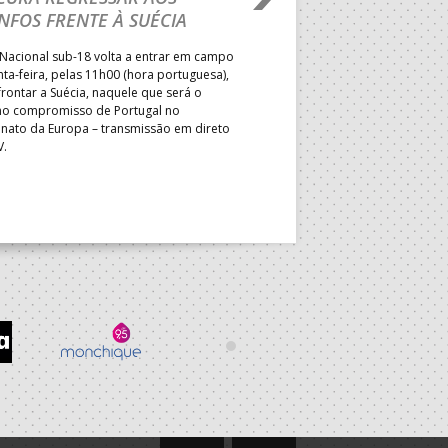
NFOS FRENTE À SUÉCIA
ADVERSÁRIO DA FAS
ELIMINAR DA PRESI
Nacional sub-18 volta a entrar em campo
nta-feira, pelas 11h00 (hora portuguesa),
Depois do primeiro lugar na f
rontar a Suécia, naquele que será o
President’s Cup, Portugal med
mo compromisso de Portugal no
Brasil, esta quinta-feira, no p
ato da Europa – transmissão em direto
Jogos de Apuramento entre o 17
V.
Campeonato do Mundo sub-18