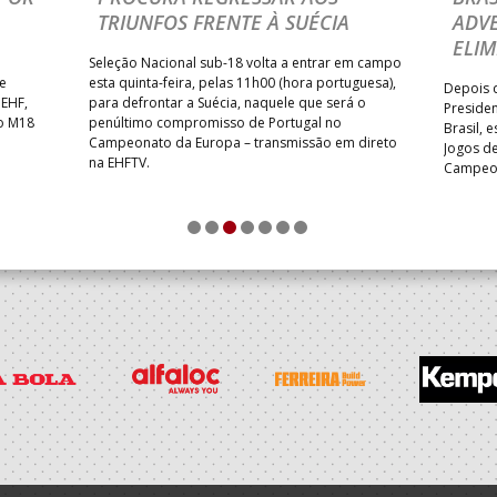
TRIUNFOS FRENTE À SUÉCIA
ADVE
ELIM
Seleção Nacional sub-18 volta a entrar em campo
te
esta quinta-feira, pelas 11h00 (hora portuguesa),
Depois d
 EHF,
para defrontar a Suécia, naquele que será o
Presiden
do M18
penúltimo compromisso de Portugal no
Brasil, 
Campeonato da Europa – transmissão em direto
Jogos de
na EHFTV.
Campeon
1
2
3
4
5
6
7