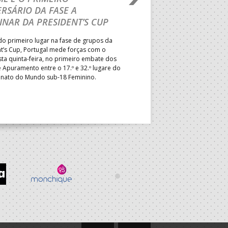
RSÁRIO DA FASE A
CURSO INTERNACIO
INAR DA PRESIDENT’S CUP
TREINADORES NA R
o primeiro lugar na fase de grupos da
Treinador português João Var
t’s Cup, Portugal mede forças com o
integrado na EHF Experts List, 
esta quinta-feira, no primeiro embate dos
preletores convidados pela 
 Apuramento entre o 17.º e 32.º lugare do
de Andebol, em Pitești, iniciat
ato do Mundo sub-18 Feminino.
de 400 treinadores.