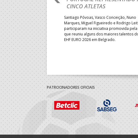
LUGAR
CINCO ATLETAS
b-18 regressou às vitórias no
Santiago Póvoas, Vasco Conceição, Nuno
 ao superar a Suécia por 32-
Marques, Miguel Figueiredo e Rodrigo Lei
garantiu uma vaga para o
participaram na iniciativa promovida pela
to do Mundo.
que reuniu alguns dos maiores talentos 
EHF EURO 2026 em Belgrado.
PATROCINADORES OFICIAIS