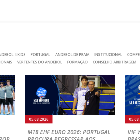
no
no
no
Facebook
Instagram
Twitter
NDEBOL 4 KIDS
PORTUGAL
ANDEBOL DE PRAIA
INSTITUCIONAL
COMPE
IONAIS
VERTENTES DO ANDEBOL
FORMAÇÃO
CONSELHO ARBITRAGEM
05.08.2026
05.08
M18 EHF EURO 2026: PORTUGAL
IHF
POR
PROCURA REGRESSAR AOS
BRAS