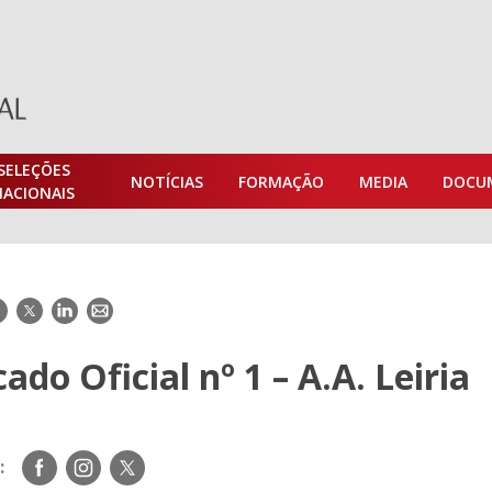
SELEÇÕES
NOTÍCIAS
FORMAÇÃO
MEDIA
DOCU
NACIONAIS
acebook
Twitter
LinkedIn
E-
mail
do Oficial nº 1 – A.A. Leiria
Siga-
Siga-
Siga-
:
nos
nos
nos