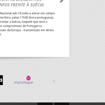
NFOS FRENTE À SUÉCIA
ADVERSÁRIO DA FAS
ELIMINAR DA PRESI
Nacional sub-18 volta a entrar em campo
nta-feira, pelas 11h00 (hora portuguesa),
Depois do primeiro lugar na f
rontar a Suécia, naquele que será o
President’s Cup, Portugal med
mo compromisso de Portugal no
Brasil, esta quinta-feira, no p
ato da Europa – transmissão em direto
Jogos de Apuramento entre o 17
V.
Campeonato do Mundo sub-18