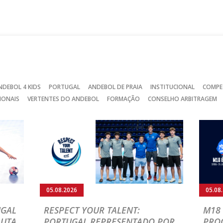
no
no
no
Facebook
Instagram
Twitter
NDEBOL 4 KIDS
PORTUGAL
ANDEBOL DE PRAIA
INSTITUCIONAL
COMPE
IONAIS
VERTENTES DO ANDEBOL
FORMAÇÃO
CONSELHO ARBITRAGEM
05.08.2026
05.08
UGAL
RESPECT YOUR TALENT:
M18 
LUTA
PORTUGAL REPRESENTADO POR
PRO