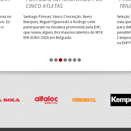
CINCO ATLETAS
TRIU
rias no
Santiago Póvoas, Vasco Conceição, Nuno
Seleção 
por 32-
Marques, Miguel Figueiredo e Rodrigo Leite
esta qui
a o
participaram na iniciativa promovida pela EHF,
para def
que reuniu alguns dos maiores talentos do M18
penúlti
EHF EURO 2026 em Belgrado.
Campeon
na EHFT
1
2
3
4
5
6
7