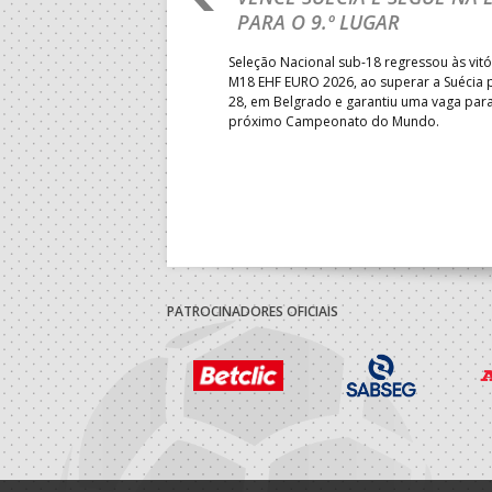
PARA O 9.º LUGAR
obre o Brasil, em Ramnicu
Seleção Nacional sub-18 regressou às vitó
e de apuramento dos lugares 17
M18 EHF EURO 2026, ao superar a Suécia 
fo confortável das jogadoras
28, em Belgrado e garantiu uma vaga par
próximo Campeonato do Mundo.
PATROCINADORES OFICIAIS