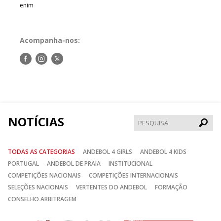
enim
Acompanha-nos:
Siga-
Siga-
Siga-
nos
nos
nos
no
no
no
Facebook
Instagram
Twitter
NOTÍCIAS
Pesqui
TODAS AS CATEGORIAS
ANDEBOL 4 GIRLS
ANDEBOL 4 KIDS
PORTUGAL
ANDEBOL DE PRAIA
INSTITUCIONAL
COMPETIÇÕES NACIONAIS
COMPETIÇÕES INTERNACIONAIS
SELEÇÕES NACIONAIS
VERTENTES DO ANDEBOL
FORMAÇÃO
CONSELHO ARBITRAGEM