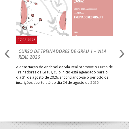
Anterior
Seguin
07.08.2026
07.
CURSO DE TREINADORES DE GRAU 1 – VILA
M
REAL 2026
N
S
A Associação de Andebol de Vila Real promove o Curso de
Treinadores de Grau I, cujo início está agendado para o
Gol
dia 31 de agosto de 2026, encontrando-se o período de
pont
inscrições aberto até ao dia 24 de agosto de 2026.
desv
foco