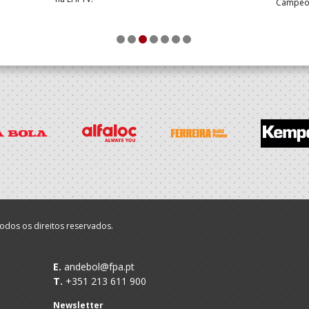
Campeon
1
2
3
4
5
6
7
odos os direitos reservados.
E.
andebol@fpa.pt
T.
+351 213 611 900
Newsletter