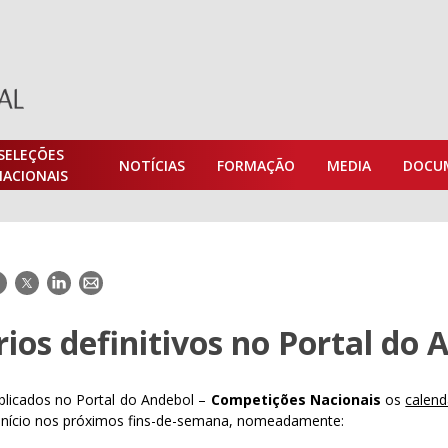
SELEÇÕES
NOTÍCIAS
FORMAÇÃO
MEDIA
DOCU
NACIONAIS
acebook
Twitter
LinkedIn
E-
mail
ios definitivos no Portal do 
blicados no Portal do Andebol –
Competições Nacionais
os
calend
 início nos próximos fins-de-semana, nomeadamente: