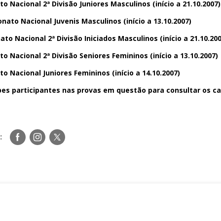
 Nacional 2ª Divisão Juniores Masculinos (início a 21.10.2007)
ato Nacional Juvenis Masculinos (início a 13.10.2007)
o Nacional 2ª Divisão Iniciados Masculinos (início a 21.10.200
 Nacional 2ª Divisão Seniores Femininos (início a 13.10.2007)
 Nacional Juniores Femininos (início a 14.10.2007)
es participantes nas provas em questão para consultar os ca
Siga-
Siga-
Siga-
:
nos
nos
nos
no
no
no
Facebook
Instagram
Twitter