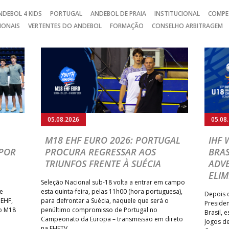
NDEBOL 4 KIDS
PORTUGAL
ANDEBOL DE PRAIA
INSTITUCIONAL
COMPE
IONAIS
VERTENTES DO ANDEBOL
FORMAÇÃO
CONSELHO ARBITRAGEM
05.08.2026
05.08
M18 EHF EURO 2026: PORTUGAL
IHF
POR
PROCURA REGRESSAR AOS
BRAS
TRIUNFOS FRENTE À SUÉCIA
ADVE
ELIM
Seleção Nacional sub-18 volta a entrar em campo
te
esta quinta-feira, pelas 11h00 (hora portuguesa),
Depois d
 EHF,
para defrontar a Suécia, naquele que será o
Presiden
do M18
penúltimo compromisso de Portugal no
Brasil, 
Campeonato da Europa – transmissão em direto
Jogos de
na EHFTV.