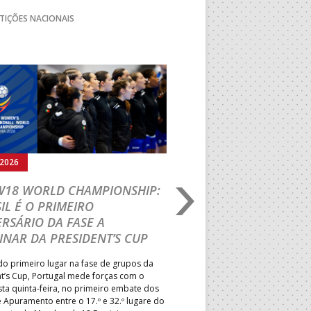
TIÇÕES NACIONAIS
Seguinte
.2026
05.08.2026
 W18 WORLD CHAMPIONSHIP:
IHF W18 WORLD CH
IL É O PRIMEIRO
JOÃO VAREJÃO PREL
RSÁRIO DA FASE A
CURSO INTERNACIO
INAR DA PRESIDENT’S CUP
TREINADORES NA R
o primeiro lugar na fase de grupos da
Treinador português João Var
t’s Cup, Portugal mede forças com o
integrado na EHF Experts List, 
esta quinta-feira, no primeiro embate dos
preletores convidados pela 
 Apuramento entre o 17.º e 32.º lugare do
de Andebol, em Pitești, iniciat