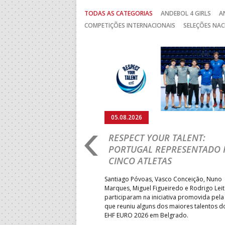
TODAS AS CATEGORIAS
ANDEBOL 4 GIRLS
A
COMPETIÇÕES INTERNACIONAIS
SELEÇÕES NAC
Anterior
05.08.2026
RO 2026: PORTUGAL
RESPECT YOUR TALENT:
IA E SEGUE NA LUTA
PORTUGAL REPRESENTADO 
LUGAR
CINCO ATLETAS
b-18 regressou às vitórias no
Santiago Póvoas, Vasco Conceição, Nuno
 ao superar a Suécia por 32-
Marques, Miguel Figueiredo e Rodrigo Lei
garantiu uma vaga para o
participaram na iniciativa promovida pela
to do Mundo.
que reuniu alguns dos maiores talentos 
EHF EURO 2026 em Belgrado.