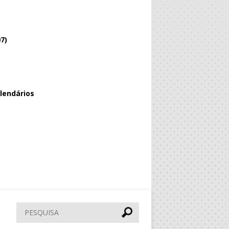
7)
lendários
Pesquisar