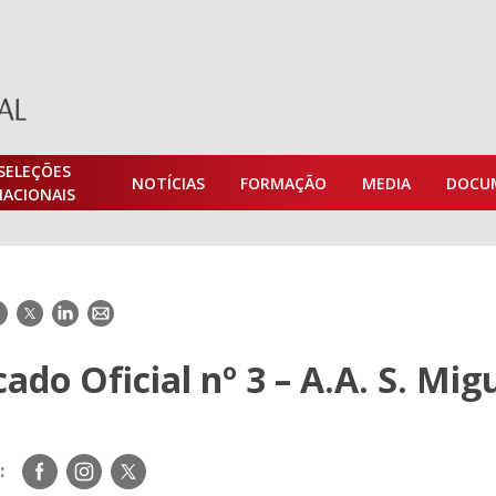
SELEÇÕES
NOTÍCIAS
FORMAÇÃO
MEDIA
DOCU
NACIONAIS
acebook
Twitter
LinkedIn
E-
mail
do Oficial nº 3 – A.A. S. Mig
Siga-
Siga-
Siga-
:
nos
nos
nos