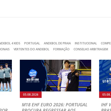
no
no
no
Facebook
Instagram
Twitter
NDEBOL 4 KIDS
PORTUGAL
ANDEBOL DE PRAIA
INSTITUCIONAL
COMPE
IONAIS
VERTENTES DO ANDEBOL
FORMAÇÃO
CONSELHO ARBITRAGEM
05.08.2026
05.08
M18 EHF EURO 2026: PORTUGAL
IHF
POR
PROCURA REGRESSAR AOS
BRAS