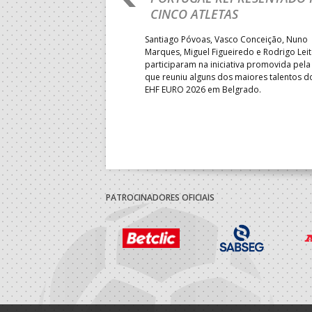
LUGAR
CINCO ATLETAS
b-18 regressou às vitórias no
Santiago Póvoas, Vasco Conceição, Nuno
 ao superar a Suécia por 32-
Marques, Miguel Figueiredo e Rodrigo Lei
garantiu uma vaga para o
participaram na iniciativa promovida pela
to do Mundo.
que reuniu alguns dos maiores talentos 
EHF EURO 2026 em Belgrado.
PATROCINADORES OFICIAIS