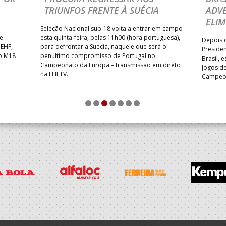
TRIUNFOS FRENTE À SUÉCIA
ADVE
ELIM
Seleção Nacional sub-18 volta a entrar em campo
te
esta quinta-feira, pelas 11h00 (hora portuguesa),
Depois d
 EHF,
para defrontar a Suécia, naquele que será o
Presiden
do M18
penúltimo compromisso de Portugal no
Brasil, 
Campeonato da Europa – transmissão em direto
Jogos de
na EHFTV.
Campeon
1
2
3
4
5
6
7