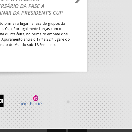
RSÁRIO DA FASE A
CURSO INTERNACIO
INAR DA PRESIDENT’S CUP
TREINADORES NA R
o primeiro lugar na fase de grupos da
Treinador português João Var
t’s Cup, Portugal mede forças com o
integrado na EHF Experts List, 
esta quinta-feira, no primeiro embate dos
preletores convidados pela 
 Apuramento entre o 17.º e 32.º lugare do
de Andebol, em Pitești, iniciat
ato do Mundo sub-18 Feminino.
de 400 treinadores.