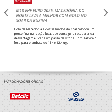
07.08.2026
06.
A
M18 EHF EURO 2026: MACEDÓNIA DO
D
NORTE LEVA A MELHOR COM GOLO NO
Com
SOAR DA BUZINA
épo
o de
arra
 o
Golo da Macedónia a dez segundos do final colocou um
de
ponto final na reação lusa, que conseguira recuperar da
desvantagem e ficar a um passo da vitória. Portugal vira o
foco para o embate do 11.º e 12.º lugar.
PATROCINADORES OFICIAIS