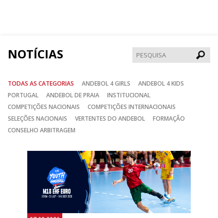
nos
nos
nos
no
no
no
Facebook
Instagram
Twitter
NOTÍCIAS
Pesqui
TODAS AS CATEGORIAS
ANDEBOL 4 GIRLS
ANDEBOL 4 KIDS
PORTUGAL
ANDEBOL DE PRAIA
INSTITUCIONAL
COMPETIÇÕES NACIONAIS
COMPETIÇÕES INTERNACIONAIS
SELEÇÕES NACIONAIS
VERTENTES DO ANDEBOL
FORMAÇÃO
CONSELHO ARBITRAGEM
Anterior
Seguin