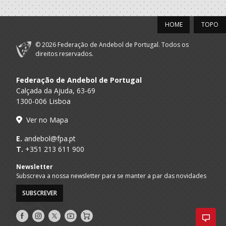
HOME
TOPO
© 2026 Federação de Andebol de Portugal. Todos os
direitos reservados.
Federação de Andebol de Portugal
Calçada da Ajuda, 63-69
1300-006 Lisboa
Ver no Mapa
E.
andebol@fpa.pt
T.
+351 213 611 900
Newsletter
Subscreva a nossa newsletter para se manter a par das novidades
SUBSCREVER
Siga-
Siga-
Siga-
AndebolTV
Loja
nos
nos
nos