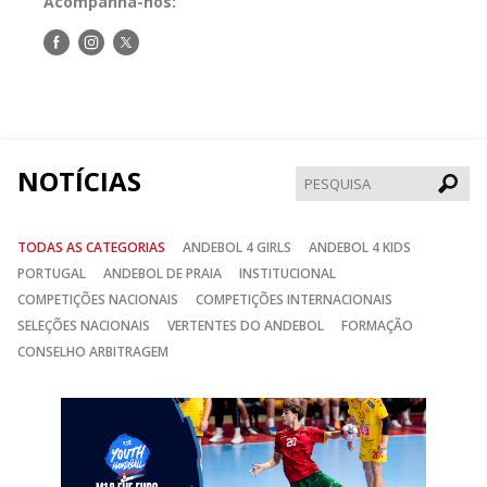
Acompanha-nos:
Siga-
Siga-
Siga-
nos
nos
nos
no
no
no
Facebook
Instagram
Twitter
NOTÍCIAS
Pesqui
TODAS AS CATEGORIAS
ANDEBOL 4 GIRLS
ANDEBOL 4 KIDS
PORTUGAL
ANDEBOL DE PRAIA
INSTITUCIONAL
COMPETIÇÕES NACIONAIS
COMPETIÇÕES INTERNACIONAIS
SELEÇÕES NACIONAIS
VERTENTES DO ANDEBOL
FORMAÇÃO
CONSELHO ARBITRAGEM
Anterior
Seguin