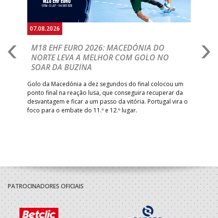
07.08.2026
06.
A
M18 EHF EURO 2026: MACEDÓNIA DO
D
NORTE LEVA A MELHOR COM GOLO NO
Com
SOAR DA BUZINA
épo
o de
arra
 o
Golo da Macedónia a dez segundos do final colocou um
de
ponto final na reação lusa, que conseguira recuperar da
desvantagem e ficar a um passo da vitória. Portugal vira o
foco para o embate do 11.º e 12.º lugar.
PATROCINADORES OFICIAIS