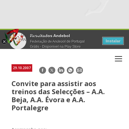
Resultados Andebol
Instalar
Federação de Andebol de Portugal
Grátis - Disponivel na Play Store
29.10.2007
Facebook
Twitter
LinkedIn
WhatsApp
E-
mail
Convite para assistir aos
treinos das Selecções – A.A.
Beja, A.A. Évora e A.A.
Portalegre