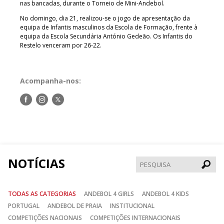
nas bancadas, durante o Torneio de Mini-Andebol.
No domingo, dia 21, realizou-se o jogo de apresentação da
equipa de Infantis masculinos da Escola de Formação, frente à
equipa da Escola Secundária António Gedeão. Os Infantis do
Restelo venceram por 26-22.
Acompanha-nos:
Siga-
Siga-
Siga-
nos
nos
nos
no
no
no
Facebook
Instagram
Twitter
NOTÍCIAS
Pesqui
TODAS AS CATEGORIAS
ANDEBOL 4 GIRLS
ANDEBOL 4 KIDS
PORTUGAL
ANDEBOL DE PRAIA
INSTITUCIONAL
COMPETIÇÕES NACIONAIS
COMPETIÇÕES INTERNACIONAIS