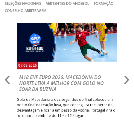
SELEÇÕES NACIONAIS
VERTENTES DO ANDEBOL
FORMAÇÃO
CONSELHO ARBITRAGEM
Anterior
Seguin
07.08.2026
06.
A
M18 EHF EURO 2026: MACEDÓNIA DO
D
NORTE LEVA A MELHOR COM GOLO NO
Com
SOAR DA BUZINA
épo
o de
arra
 o
Golo da Macedónia a dez segundos do final colocou um
de
ponto final na reação lusa, que conseguira recuperar da
desvantagem e ficar a um passo da vitória. Portugal vira o
foco para o embate do 11.º e 12.º lugar.