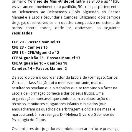
primeiro
Torneio de Mini-Andebol
. Entre as 9h00 e as 11h30,
estiveram em movimento, no pavilhão, 50 crianças pertencentes
ao Belenenses, ao Belenenses / Pólo Algueirão, ao Passos
Manuel e à Escola Secundária Camões. Utilizando dois campos
de jogo, desenvolveu-se um quadro competitivo no sistema de
todos contra todos, onde se obtiveram os seguintes
resultados
:
CFB 20 – Passos Manuel 11
CFB 23 – Camões 16
CFB 13 – CFB/Algueirão 12
CFB/Algueirão 23 – Passos Manuel 17
CFB/Algueirão 16 – Camões 18
Camões 14 – Passos Manuel 2
De acordo com o coordenador da Escola de Formação, Carlos
Garcia, a classificação foi o menos importante, mas os
resultados revelam que o trabalho que se tem vindo a fazer na
Escola de Formação começa a dar os seus frutos. Uma
organização impecável, que contou com a colaboração de
técnicos, monitores e jogadores infantis e iniciados (que
enquadraram os quadros de arbitragem e oficiais de mesa) e
marcou também presença a Drª Helena Silva, do Gabinete de
Psicologia do Clube.
Os familiares dos jogadores também marcaram forte presença,