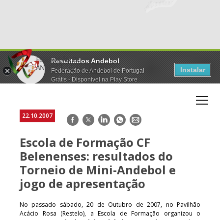
Resultados Andebol
Instalar
Federação de Andebol de Portugal
Grátis - Disponivel na Play Store
22.10.2007
Facebook
Twitter
LinkedIn
WhatsApp
E-
mail
Escola de Formação CF
Belenenses: resultados do
Torneio de Mini-Andebol e
jogo de apresentação
No passado sábado, 20 de Outubro de 2007, no Pavilhão
Acácio Rosa (Restelo), a Escola de Formação organizou o