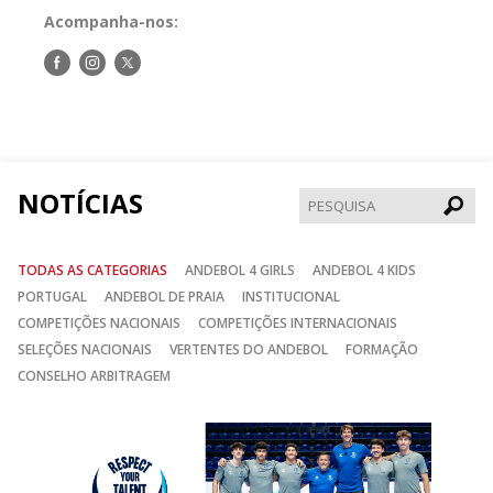
Acompanha-nos:
Siga-
Siga-
Siga-
nos
nos
nos
no
no
no
Facebook
Instagram
Twitter
NOTÍCIAS
Pesqui
TODAS AS CATEGORIAS
ANDEBOL 4 GIRLS
ANDEBOL 4 KIDS
PORTUGAL
ANDEBOL DE PRAIA
INSTITUCIONAL
COMPETIÇÕES NACIONAIS
COMPETIÇÕES INTERNACIONAIS
SELEÇÕES NACIONAIS
VERTENTES DO ANDEBOL
FORMAÇÃO
CONSELHO ARBITRAGEM
Anterior
Seguin