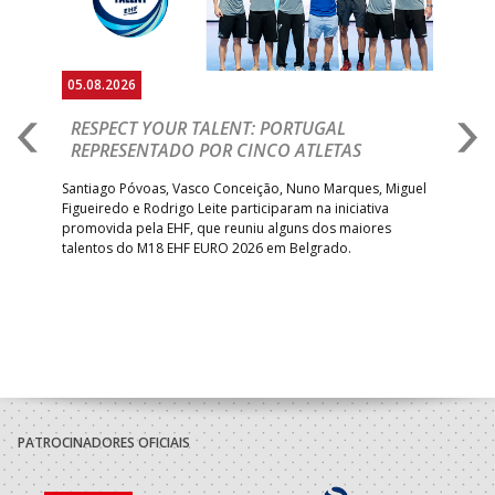
05.08.2026
05.
RESPECT YOUR TALENT: PORTUGAL
M
AR
REPRESENTADO POR CINCO ATLETAS
R
 EHF
Santiago Póvoas, Vasco Conceição, Nuno Marques, Miguel
Sele
o e
Figueiredo e Rodrigo Leite participaram na iniciativa
quin
promovida pela EHF, que reuniu alguns dos maiores
defr
talentos do M18 EHF EURO 2026 em Belgrado.
com
tra
PATROCINADORES OFICIAIS