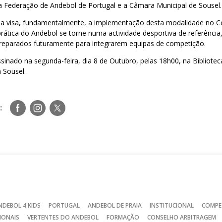
a Federação de Andebol de Portugal e a Câmara Municipal de Sousel.
a visa, fundamentalmente, a implementação desta modalidade no Co
rática do Andebol se torne numa actividade desportiva de referênci
 preparados futuramente para integrarem equipas de competição.
sinado na segunda-feira, dia 8 de Outubro, pelas 18h00, na Bibliotec
 Sousel.
Siga-
Siga-
Siga-
:
nos
nos
nos
no
no
no
Facebook
Instagram
Twitter
NDEBOL 4 KIDS
PORTUGAL
ANDEBOL DE PRAIA
INSTITUCIONAL
COMPE
IONAIS
VERTENTES DO ANDEBOL
FORMAÇÃO
CONSELHO ARBITRAGEM