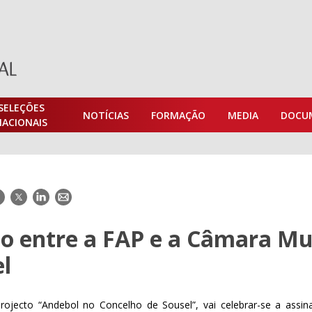
SELEÇÕES
NOTÍCIAS
FORMAÇÃO
MEDIA
DOCU
NACIONAIS
acebook
Twitter
LinkedIn
E-
mail
lo entre a FAP e a Câmara Mu
el
ojecto “Andebol no Concelho de Sousel”, vai celebrar-se a assi