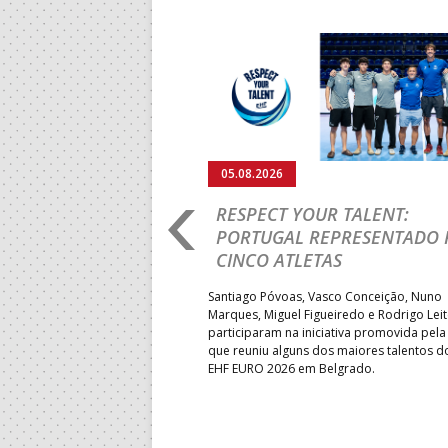
Anterior
05.08.2026
RO 2026: PORTUGAL
RESPECT YOUR TALENT:
IA E SEGUE NA LUTA
PORTUGAL REPRESENTADO 
LUGAR
CINCO ATLETAS
b-18 regressou às vitórias no
Santiago Póvoas, Vasco Conceição, Nuno
 ao superar a Suécia por 32-
Marques, Miguel Figueiredo e Rodrigo Lei
garantiu uma vaga para o
participaram na iniciativa promovida pela
to do Mundo.
que reuniu alguns dos maiores talentos 
EHF EURO 2026 em Belgrado.