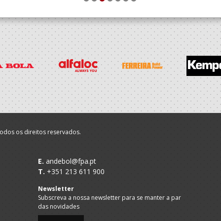
1
2
3
4
5
6
7
odos os direitos reservados.
E.
andebol@fpa.pt
T.
+351 213 611 900
Newsletter
Subscreva a nossa newsletter para se manter a par
das novidades