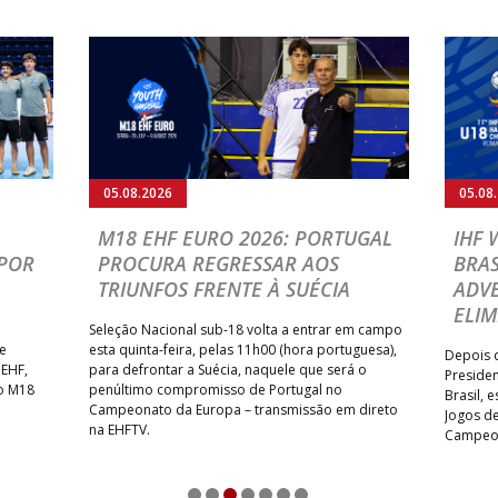
05.08.2026
05.08
M18 EHF EURO 2026: PORTUGAL
IHF
POR
PROCURA REGRESSAR AOS
BRAS
TRIUNFOS FRENTE À SUÉCIA
ADVE
ELIM
Seleção Nacional sub-18 volta a entrar em campo
te
esta quinta-feira, pelas 11h00 (hora portuguesa),
Depois d
 EHF,
para defrontar a Suécia, naquele que será o
Presiden
do M18
penúltimo compromisso de Portugal no
Brasil, 
Campeonato da Europa – transmissão em direto
Jogos de
na EHFTV.
Campeon