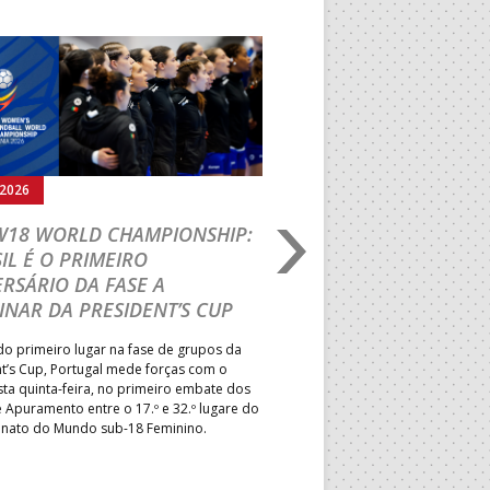
Seguinte
.2026
05.08.2026
 W18 WORLD CHAMPIONSHIP:
IHF W18 WORLD CH
IL É O PRIMEIRO
JOÃO VAREJÃO PREL
RSÁRIO DA FASE A
CURSO INTERNACIO
INAR DA PRESIDENT’S CUP
TREINADORES NA R
o primeiro lugar na fase de grupos da
Treinador português João Var
t’s Cup, Portugal mede forças com o
integrado na EHF Experts List, 
esta quinta-feira, no primeiro embate dos
preletores convidados pela 
 Apuramento entre o 17.º e 32.º lugare do
de Andebol, em Pitești, iniciat
ato do Mundo sub-18 Feminino.
de 400 treinadores.