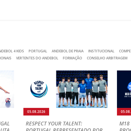
no
no
no
Facebook
Instagram
Twitter
NDEBOL 4 KIDS
PORTUGAL
ANDEBOL DE PRAIA
INSTITUCIONAL
COMPE
IONAIS
VERTENTES DO ANDEBOL
FORMAÇÃO
CONSELHO ARBITRAGEM
05.08.2026
05.08
UGAL
RESPECT YOUR TALENT:
M18 
LUTA
PORTUGAL REPRESENTADO POR
PRO