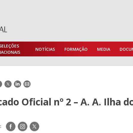
SELEÇÕES
NOTÍCIAS
FORMAÇÃO
MEDIA
DOCU
NACIONAIS
acebook
Twitter
LinkedIn
E-
mail
do Oficial nº 2 – A. A. Ilha do
Siga-
Siga-
Siga-
:
nos
nos
nos