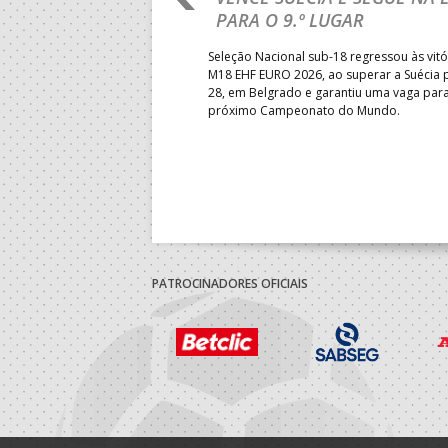
PARA O 9.º LUGAR
obre o Brasil, em Ramnicu
Seleção Nacional sub-18 regressou às vitó
e de apuramento dos lugares 17
M18 EHF EURO 2026, ao superar a Suécia 
fo confortável das jogadoras
28, em Belgrado e garantiu uma vaga par
próximo Campeonato do Mundo.
PATROCINADORES OFICIAIS