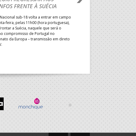
NFOS FRENTE À SUÉCIA
ADVERSÁRIO DA FAS
ELIMINAR DA PRESI
Nacional sub-18 volta a entrar em campo
nta-feira, pelas 11h00 (hora portuguesa),
Depois do primeiro lugar na f
rontar a Suécia, naquele que será o
President’s Cup, Portugal med
mo compromisso de Portugal no
Brasil, esta quinta-feira, no p
ato da Europa – transmissão em direto
Jogos de Apuramento entre o 17
V.
Campeonato do Mundo sub-18