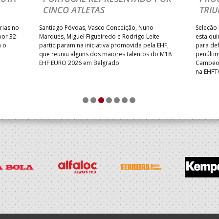
CINCO ATLETAS
TRIU
rias no
Santiago Póvoas, Vasco Conceição, Nuno
Seleção 
por 32-
Marques, Miguel Figueiredo e Rodrigo Leite
esta qui
a o
participaram na iniciativa promovida pela EHF,
para def
que reuniu alguns dos maiores talentos do M18
penúlti
EHF EURO 2026 em Belgrado.
Campeon
na EHFT
1
2
3
4
5
6
7