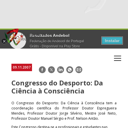
Resultados Andebol
Instalar
Federação de Andebol de Portugal
Grátis - Disponivel na Play Store
09.11.2007
Facebook
Twitter
LinkedIn
WhatsApp
E-
mail
Congresso do Desporto: Da
Ciência à Consciência
O Congresso do Desporto: Da Ciência à Consciência tem a
coordenação científica do Professor Doutor Espregueira
Mendes, Professor Doutor Jorge Silvério, Mestre José Neto,
Professor Doutor Manuel Sérgio e Prof. Nelson Antão.
Este Congresso destina-se a profissionais e estudantes nas