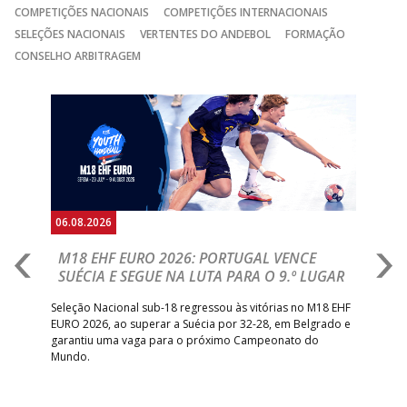
COMPETIÇÕES NACIONAIS
COMPETIÇÕES INTERNACIONAIS
SELEÇÕES NACIONAIS
VERTENTES DO ANDEBOL
FORMAÇÃO
CONSELHO ARBITRAGEM
Anterior
Seguin
06.08.2026
05.
M18 EHF EURO 2026: PORTUGAL VENCE
R
SUÉCIA E SEGUE NA LUTA PARA O 9.º LUGAR
R
bre
Seleção Nacional sub-18 regressou às vitórias no M18 EHF
San
EURO 2026, ao superar a Suécia por 32-28, em Belgrado e
Figu
garantiu uma vaga para o próximo Campeonato do
pro
Mundo.
tal