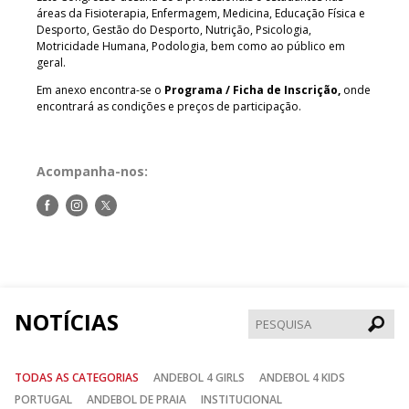
áreas da Fisioterapia, Enfermagem, Medicina, Educação Física e
Desporto, Gestão do Desporto, Nutrição, Psicologia,
Motricidade Humana, Podologia, bem como ao público em
geral.
Em anexo encontra-se o
Programa / Ficha de Inscrição,
onde
encontrará as condições e preços de participação.
Acompanha-nos:
Siga-
Siga-
Siga-
nos
nos
nos
no
no
no
Facebook
Instagram
Twitter
NOTÍCIAS
Pesqui
TODAS AS CATEGORIAS
ANDEBOL 4 GIRLS
ANDEBOL 4 KIDS
PORTUGAL
ANDEBOL DE PRAIA
INSTITUCIONAL