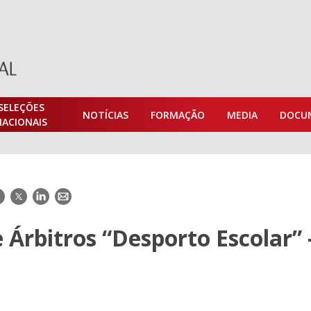
SELEÇÕES
NOTÍCIAS
FORMAÇÃO
MEDIA
DOCU
NACIONAIS
acebook
Twitter
LinkedIn
E-
mail
 Árbitros “Desporto Escolar” –