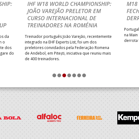
HIP:
IHF W18 WORLD CHAMPIONSHIP:
M18 
JOÃO VAREJÃO PRELETOR EM
FEC
CURSO INTERNACIONAL DE
DER
CUP
TREINADORES NA ROMÉNIA
Portugal
na Main
os da
Treinador português João Varejão, recentemente
derrota 
m o
integrado na EHF Experts List, foi um dos
ate dos
preletores convidados pela Federação Romena
ugare do
de Andebol, em Pitești, iniciativa que reuniu mais
de 400 treinadores.
1
2
3
4
5
6
7