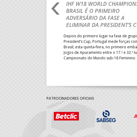
RO 2026: PORTUGAL
IHF W18 WORLD CHAMPIONS
GRESSAR AOS
BRASIL É O PRIMEIRO
RENTE À SUÉCIA
ADVERSÁRIO DA FASE A
ELIMINAR DA PRESIDENT’S 
ub-18 volta a entrar em campo
pelas 11h00 (hora portuguesa),
Depois do primeiro lugar na fase de grup
écia, naquele que será o
President’s Cup, Portugal mede forças co
isso de Portugal no
Brasil, esta quinta-feira, no primeiro emb
opa – transmissão em direto
Jogos de Apuramento entre o 17.º e 32.º l
Campeonato do Mundo sub-18 Feminino.
PATROCINADORES OFICIAIS