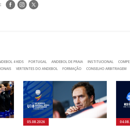
Siga-
Siga-
Siga-
:
nos
nos
nos
no
no
no
Facebook
Instagram
Twitter
NDEBOL 4 KIDS
PORTUGAL
ANDEBOL DE PRAIA
INSTITUCIONAL
COMPE
IONAIS
VERTENTES DO ANDEBOL
FORMAÇÃO
CONSELHO ARBITRAGEM
05.08.2026
04.08