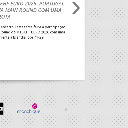
EHF EURO 2026: PORTUGAL
IHF W18 WORLD
HA MAIN ROUND COM UMA
CHAMPIONSHIP: PO
ROTA
VENCE GUINÉ E SEG
PELA MELHOR CLASS
 encerrou esta terça-feira a participação
POSSÍVEL
 Round do M18 EHF EURO 2026 com uma
frente à Islândia, por 41-29.
Seleção Nacional venceu a Gui
jogo da segunda jornada do Gr
President’s Cup do Mundial de
que decorre na Roménia. Equip
a entrar em campo esta quinta-