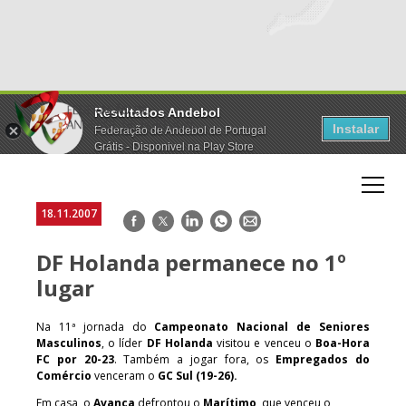
Resultados Andebol
Instalar
Federação de Andebol de Portugal
Grátis - Disponivel na Play Store
18.11.2007
Facebook
Twitter
LinkedIn
WhatsApp
E-
mail
DF Holanda permanece no 1º
lugar
Na 11ª jornada do
Campeonato Nacional de Seniores
Masculinos
, o líder
DF Holanda
visitou e venceu o
Boa-Hora
FC por 20-23
. Também a jogar fora, os
Empregados do
Comércio
venceram o
GC Sul (19-26).
Em casa, o
Avanca
defrontou o
Marítimo
, que venceu o