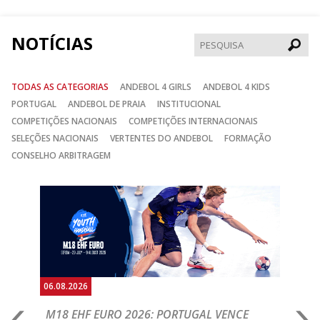
Facebook
Instagram
Twitter
NOTÍCIAS
Pesqui
TODAS AS CATEGORIAS
ANDEBOL 4 GIRLS
ANDEBOL 4 KIDS
PORTUGAL
ANDEBOL DE PRAIA
INSTITUCIONAL
COMPETIÇÕES NACIONAIS
COMPETIÇÕES INTERNACIONAIS
SELEÇÕES NACIONAIS
VERTENTES DO ANDEBOL
FORMAÇÃO
CONSELHO ARBITRAGEM
Anterior
Seguin
06.08.2026
05.
M18 EHF EURO 2026: PORTUGAL VENCE
R