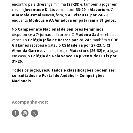
encontro pela diferença mínima
(27-28)
e, também a jogar em
casa, o
Juventude D. Lis
venceu por
33-29
o
Alavarium
. O
ADA Maia-Ismai
venceu, fora, o
AC Viseu FC por 24-29
,
enquanto
Modicus e AA Amadora empataram a 31 golos.
No
Campeonato Nacional de Seniores Femininos
,
disputou-se a 7ª jornada da prova. O
Madeira Sad
recebeu e
venceu o
Colégio João de Barros por 28-24
e também o
CDE
Gil Eanes
recebeu e bateu o
CS Madeira por 27-23
. O
CJ
Almeida Garrett
venceu, fora, o
Maiastars (26-32)
e, a jogar
em casa, o
Colégio de Gaia venceu o Juventude D. Lis por
31-26.
Todos os jogos, resultados e classificações podem ser
consultados no Portal do Andebol – Competições
Nacionais.
Acompanha-nos:
Siga-
Siga-
Siga-
nos
nos
nos
no
no
no