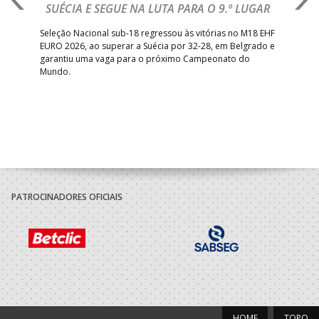
SUÉCIA E SEGUE NA LUTA PARA O 9.º LUGAR
R
bre
Seleção Nacional sub-18 regressou às vitórias no M18 EHF
San
EURO 2026, ao superar a Suécia por 32-28, em Belgrado e
Figu
garantiu uma vaga para o próximo Campeonato do
pro
Mundo.
tal
PATROCINADORES OFICIAIS
HOME
TOPO