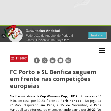
Resultados Andebol
Instalar
Federação de Andebol de Portugal
Grátis - Disponivel na Play Store
25.11.2007
Facebook
Twitter
LinkedIn
WhatsApp
E-
mail
FC Porto e SL Benfica seguem
em frente nas competições
europeias
Na 3ª eliminatória da
Cup Winners Cup, o FC Porto
venceu a 1ª
Mão, em casa, por 30-23, frente ao
Paris Handball
. No jogo da
2ª Mão, disputado em Paris, a 25 de Novembro, o Paris
Handball saiu vitorioso do encontro, tendo ganho por
26-20
. No