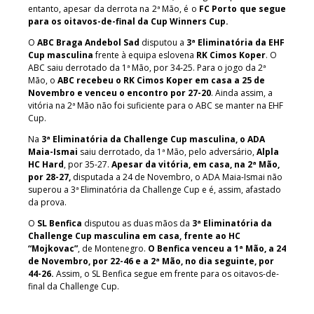
entanto, apesar da derrota na 2ª Mão, é o
FC Porto que segue
para os oitavos-de-final da Cup Winners Cup.
O
ABC Braga Andebol Sad
disputou a
3ª Eliminatória da EHF
Cup masculina
frente à equipa eslovena
RK Cimos Koper
. O
ABC saiu derrotado da 1ª Mão, por 34-25. Para o jogo da 2ª
Mão, o
ABC recebeu o RK Cimos Koper em casa a 25 de
Novembro e venceu o encontro por 27-20
. Ainda assim, a
vitória na 2ª Mão não foi suficiente para o ABC se manter na EHF
Cup.
Na
3ª Eliminatória da Challenge Cup masculina, o ADA
Maia-Ismai
saiu derrotado, da 1ª Mão, pelo adversário,
Alpla
HC Hard
, por 35-27.
Apesar da vitória, em casa, na 2ª Mão,
por 28-27,
disputada a 24 de Novembro, o ADA Maia-Ismai não
superou a 3ª Eliminatória da Challenge Cup e é, assim, afastado
da prova.
O
SL Benfica
disputou as duas mãos da
3ª Eliminatória da
Challenge Cup masculina em casa, frente ao HC
“Mojkovac”
, de Montenegro.
O Benfica venceu a 1ª Mão, a 24
de Novembro, por 22-46 e a 2ª Mão, no dia seguinte, por
44-26.
Assim, o SL Benfica segue em frente para os oitavos-de-
final da Challenge Cup.