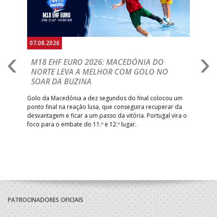
07.08.2026
06.
A
M18 EHF EURO 2026: MACEDÓNIA DO
D
NORTE LEVA A MELHOR COM GOLO NO
Com
SOAR DA BUZINA
épo
o de
arra
 o
Golo da Macedónia a dez segundos do final colocou um
de
ponto final na reação lusa, que conseguira recuperar da
desvantagem e ficar a um passo da vitória. Portugal vira o
foco para o embate do 11.º e 12.º lugar.
PATROCINADORES OFICIAIS