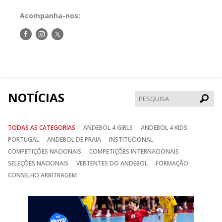
Acompanha-nos:
Siga-
Siga-
Siga-
nos
nos
nos
no
no
no
Facebook
Instagram
Twitter
NOTÍCIAS
Pesqui
TODAS AS CATEGORIAS
ANDEBOL 4 GIRLS
ANDEBOL 4 KIDS
PORTUGAL
ANDEBOL DE PRAIA
INSTITUCIONAL
COMPETIÇÕES NACIONAIS
COMPETIÇÕES INTERNACIONAIS
SELEÇÕES NACIONAIS
VERTENTES DO ANDEBOL
FORMAÇÃO
CONSELHO ARBITRAGEM
Anterior
Seguin