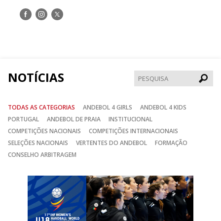
Siga-
Siga-
Siga-
nos
nos
nos
no
no
no
Facebook
Instagram
Twitter
NOTÍCIAS
Pesqui
TODAS AS CATEGORIAS
ANDEBOL 4 GIRLS
ANDEBOL 4 KIDS
PORTUGAL
ANDEBOL DE PRAIA
INSTITUCIONAL
COMPETIÇÕES NACIONAIS
COMPETIÇÕES INTERNACIONAIS
SELEÇÕES NACIONAIS
VERTENTES DO ANDEBOL
FORMAÇÃO
CONSELHO ARBITRAGEM
Anterior
Seguin