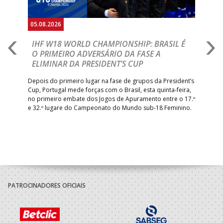
05.08.2026
05.
A
IHF W18 WORLD CHAMPIONSHIP: BRASIL É
I
IA
O PRIMEIRO ADVERSÁRIO DA FASE A
V
ELIMINAR DA PRESIDENT’S CUP
I
R
Depois do primeiro lugar na fase de grupos da President’s
Cup, Portugal mede forças com o Brasil, esta quinta-feira,
Tre
–
no primeiro embate dos Jogos de Apuramento entre o 17.º
inte
e 32.º lugare do Campeonato do Mundo sub-18 Feminino.
con
Pite
PATROCINADORES OFICIAIS