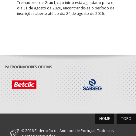
Treinadores de Grau I, cujo início está agendado para o
Gol
dia 31 de agosto de 2026, encontrando-se o período de
pont
inscrições aberto até ao dia 24 de agosto de 2026.
desv
foco
PATROCINADORES OFICIAIS
HOME
TOPO
© 2026 Federação de Andebol de Portugal. Todos os