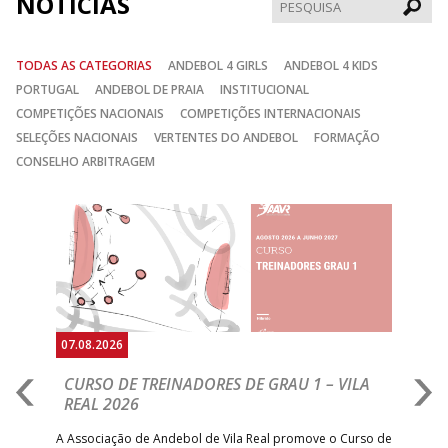
NOTÍCIAS
Pesqui
TODAS AS CATEGORIAS
ANDEBOL 4 GIRLS
ANDEBOL 4 KIDS
PORTUGAL
ANDEBOL DE PRAIA
INSTITUCIONAL
COMPETIÇÕES NACIONAIS
COMPETIÇÕES INTERNACIONAIS
SELEÇÕES NACIONAIS
VERTENTES DO ANDEBOL
FORMAÇÃO
CONSELHO ARBITRAGEM
Anterior
Seguin
07.08.2026
07.
CURSO DE TREINADORES DE GRAU 1 – VILA
M
REAL 2026
N
S
A Associação de Andebol de Vila Real promove o Curso de