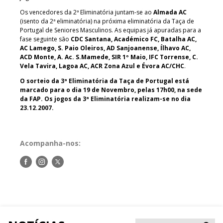
Os vencedores da 2ª Eliminatória juntam-se ao
Almada AC
(isento da 2ª eliminatória) na próxima eliminatória da Taça de
Portugal de Seniores Masculinos. As equipas já apuradas para a
fase seguinte são
CDC Santana, Académico FC, Batalha AC,
AC Lamego, S. Paio Oleiros, AD Sanjoanense, Ílhavo AC,
ACD Monte, A. Ac. S.Mamede, SIR 1º Maio, IFC Torrense, C.
Vela Tavira, Lagoa AC, ACR Zona Azul e Évora AC/CHC
.
O sorteio da 3ª Eliminatória da Taça de Portugal está
marcado para o dia 19 de Novembro, pelas 17h00, na sede
da FAP. Os jogos da 3ª Eliminatória realizam-se no dia
23.12.2007.
Acompanha-nos:
Siga-
Siga-
Siga-
nos
nos
nos
no
no
no
Facebook
Instagram
Twitter