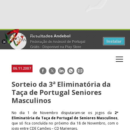
Resultados Andebol
Instalar
Federação de Andebol de Portugal
Grátis - Disponivel na Play Store
06.11.2007
Facebook
Twitter
LinkedIn
WhatsApp
E-
mail
Sorteio da 3ª Eliminatória da
Taça de Portugal Seniores
Masculinos
No dia 1 de Novembro disputaram-se os jogos da
2ª
Eliminatória da Taça de Portugal de Seniores Masculinos
,
que só fica concluída no próximo dia 18 de Novembro, com o
jogo entre CDE Camões – CD Marienses.