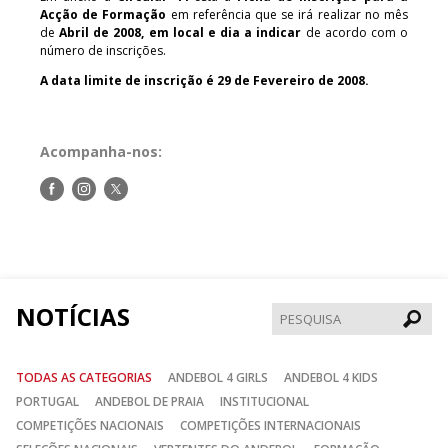
Acção de Formação
em referência que se irá realizar no mês
de
Abril de 2008, em local e dia a indicar
de acordo com o
número de inscrições.
A data limite de inscrição é 29 de Fevereiro de 2008.
Acompanha-nos:
Siga-
Siga-
Siga-
nos
nos
nos
no
no
no
Facebook
Instagram
Twitter
NOTÍCIAS
Pesqui
TODAS AS CATEGORIAS
ANDEBOL 4 GIRLS
ANDEBOL 4 KIDS
PORTUGAL
ANDEBOL DE PRAIA
INSTITUCIONAL
COMPETIÇÕES NACIONAIS
COMPETIÇÕES INTERNACIONAIS