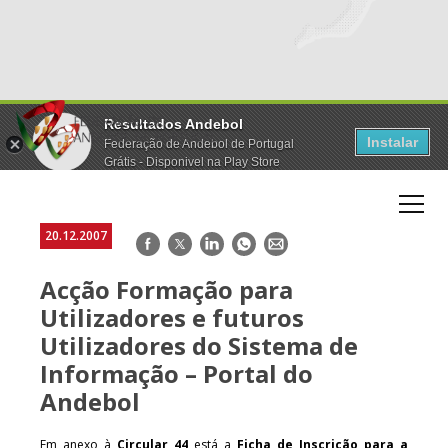
Resultados Andebol
Instalar
Federação de Andebol de Portugal
Grátis - Disponivel na Play Store
20.12.2007
Facebook
Twitter
LinkedIn
WhatsApp
E-
mail
Acção Formação para
Utilizadores e futuros
Utilizadores do Sistema de
Informação – Portal do
Andebol
Em anexo à
Circular 44
está a
Ficha de Inscrição para a