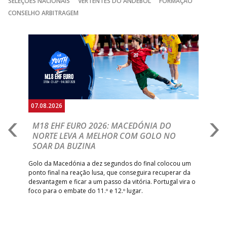
SELEÇÕES NACIONAIS
VERTENTES DO ANDEBOL
FORMAÇÃO
CONSELHO ARBITRAGEM
Anterior
Seguin
07.08.2026
06.
A
M18 EHF EURO 2026: MACEDÓNIA DO
D
NORTE LEVA A MELHOR COM GOLO NO
Com
SOAR DA BUZINA
épo
o de
arra
 o
Golo da Macedónia a dez segundos do final colocou um
de
ponto final na reação lusa, que conseguira recuperar da
desvantagem e ficar a um passo da vitória. Portugal vira o
foco para o embate do 11.º e 12.º lugar.