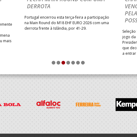
DERROTA
VENC
PELA
Portugal encerrou esta terça-feira a participação
POSS
na Main Round do M18 EHF EURO 2026 com uma
temente
derrota frente à Islândia, por 41-29.
Seleção 
Romena
jogo da
iu mais
Presiden
que dec
a entrar
1
2
3
4
5
6
7