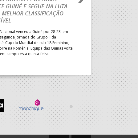
E GUINÉ E SEGUE NA LUTA
MAIN ROUND
 MELHOR CLASSIFICAÇÃO
Segunda parte dominada pelos
ÍVEL
derrota portuguesa por 35-45,
Grupo II da Main Round do Eu
Nacional venceu a Guiné por 28-23, em
Masculino, em Belgrado. Equip
 segunda jornada do Grupo II da
a entrar em campo esta terça-f
t’s Cup do Mundial de sub-18 Feminino,
horas.
orre na Roménia. Equipa das Quinas volta
 em campo esta quinta-feira.