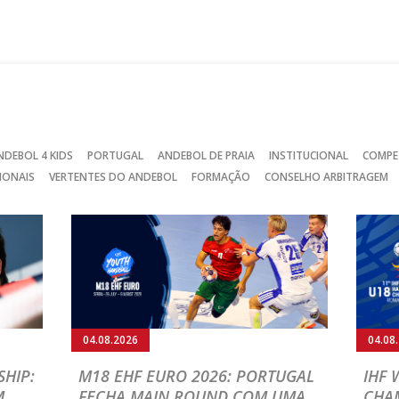
no
no
no
Facebook
Instagram
Twitter
NDEBOL 4 KIDS
PORTUGAL
ANDEBOL DE PRAIA
INSTITUCIONAL
COMPE
IONAIS
VERTENTES DO ANDEBOL
FORMAÇÃO
CONSELHO ARBITRAGEM
04.08.2026
04.08
HIP:
M18 EHF EURO 2026: PORTUGAL
IHF
M
FECHA MAIN ROUND COM UMA
CHA