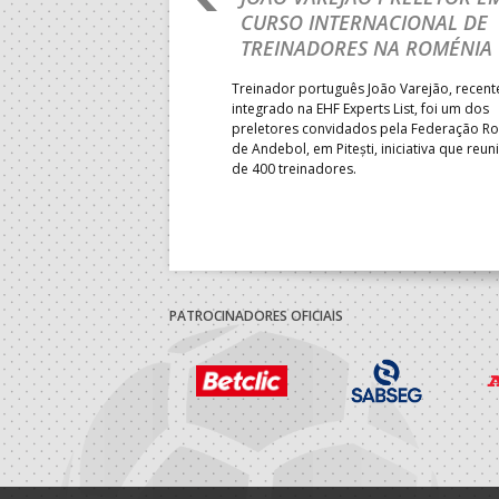
 DA FASE A
CURSO INTERNACIONAL DE
 PRESIDENT’S CUP
TREINADORES NA ROMÉNIA
 lugar na fase de grupos da
Treinador português João Varejão, recen
ortugal mede forças com o
integrado na EHF Experts List, foi um dos
-feira, no primeiro embate dos
preletores convidados pela Federação 
 entre o 17.º e 32.º lugare do
de Andebol, em Pitești, iniciativa que reun
do sub-18 Feminino.
de 400 treinadores.
PATROCINADORES OFICIAIS