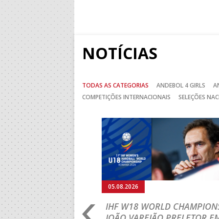
NOTÍCIAS
TODAS AS CATEGORIAS
ANDEBOL 4 GIRLS
A
COMPETIÇÕES INTERNACIONAIS
SELEÇÕES NAC
Anterior
05.08.2026
RLD CHAMPIONSHIP:
IHF W18 WORLD CHAMPIONS
PRIMEIRO
JOÃO VAREJÃO PRELETOR E