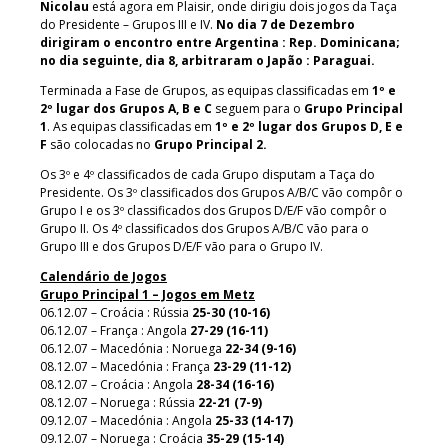
Nicolau
está agora em Plaisir, onde dirigiu dois jogos da Taça
do Presidente – Grupos III e IV.
No dia 7 de Dezembro
dirigiram o encontro entre Argentina : Rep. Dominicana;
no dia seguinte, dia 8, arbitraram o Japão : Paraguai.
Terminada a Fase de Grupos, as equipas classificadas em
1º e
2º lugar dos Grupos A, B e C
seguem para o
Grupo Principal
1
. As equipas classificadas em
1º e 2º lugar dos Grupos D, E e
F
são colocadas no
Grupo Principal 2.
Os 3º e 4º classificados de cada Grupo disputam a Taça do
Presidente. Os 3º classificados dos Grupos A/B/C vão compôr o
Grupo I e os 3º classificados dos Grupos D/E/F vão compôr o
Grupo II. Os 4º classificados dos Grupos A/B/C vão para o
Grupo III e dos Grupos D/E/F vão para o Grupo IV.
Calendário de Jogos
Grupo Principal 1 – Jogos em Metz
06.12.07 – Croácia : Rússia
25-30 (10-16)
06.12.07 – França : Angola
27-29 (16-11)
06.12.07 – Macedónia : Noruega
22-34 (9-16)
08.12.07 – Macedónia : França
23-29 (11-12)
08.12.07 – Croácia : Angola
28-34 (16-16)
08.12.07 – Noruega : Rússia
22-21 (7-9)
09.12.07 – Macedónia : Angola
25-33 (14-17)
09.12.07 – Noruega : Croácia
35-29 (15-14)