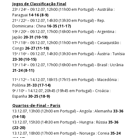
Jogos de Classificação Final
23º / 24º – 09.12.07, 12h00 (11h00 em Portugal) – Austrália :
Paraguai
14-16 (8-9)
21º / 22º – 09.12.07, 14h30 (13h30 em Portugal) – Rep.
Dominicana : China
16-35 (11-17)
19º / 20º – 09.12.07, 17h00 (16h00 em Portugal) – Argentina :
Japão
20-31 (10-19)
17º / 18º – 09.12.07, 12h00 (11h00 em Portugal) – Casaquistão :
Congo
26-27 (11-10)
15º / 16º – 09.12.07, 14h30 (13h30 em Portugal) – Áustria : Tunísia
23-30 (10-15)
13º / 14º – 09.12.07, 17h00 (16h00 em Portugal) – Brasil : Ucrânia
21-24 (8-11)
11º / 12º – 14.12.07, 18h15 (17h15 em Portugal) – Macedónia :
Polónia
31-33 (17-14)
9º / 10º – 14.12.07, 20h45 (19h45 em Portugal) – Croácia :
Espanha
30-25 (18-9)
Quartos-de-Final – Paris
13.12.07, 13h00 (12h00 em Portugal) – Angola : Alemanha
33-36
(14-18)
13.12.07, 15h30 (14h30 em Portugal) – Hungria : Rússia
35-36
(22-20)
13.12.07, 18h00 (17h00 em Portugal) – Noruega : Coreia
35-24