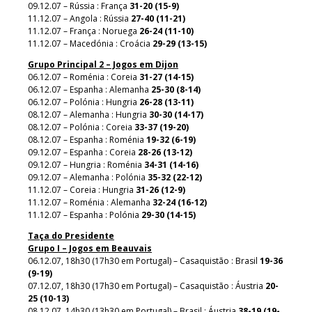
09.12.07 – Rússia : França
31-20 (15-9)
11.12.07 – Angola : Rússia
27-40 (11-21)
11.12.07 – França : Noruega
26-24 (11-10)
11.12.07 – Macedónia : Croácia
29-29 (13-15)
Grupo Principal 2 – Jogos em Dijon
06.12.07 – Roménia : Coreia
31-27 (14-15)
06.12.07 – Espanha : Alemanha
25-30 (8-14)
06.12.07 – Polónia : Hungria
26-28 (13-11)
08.12.07 – Alemanha : Hungria
30-30 (14-17)
08.12.07 – Polónia : Coreia
33-37 (19-20)
08.12.07 – Espanha : Roménia
19-32 (6-19)
09.12.07 – Espanha : Coreia
28-26 (13-12)
09.12.07 – Hungria : Roménia
34-31 (14-16)
09.12.07 – Alemanha : Polónia
35-32 (22-12)
11.12.07 – Coreia : Hungria
31-26 (12-9)
11.12.07 – Roménia : Alemanha
32-24 (16-12)
11.12.07 – Espanha : Polónia
29-30 (14-15)
Taça do Presidente
Grupo I – Jogos em Beauvais
06.12.07, 18h30 (17h30 em Portugal) – Casaquistão : Brasil
19-36
(9-19)
07.12.07, 18h30 (17h30 em Portugal) – Casaquistão : Áustria
20-
25 (10-13)
08.12.07, 14h30 (13h30 em Portugal) – Brasil : Áustria
38-19 (19-