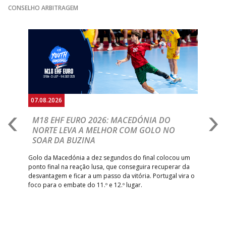
CONSELHO ARBITRAGEM
Anterior
Seguin
07.08.2026
06.
A
M18 EHF EURO 2026: MACEDÓNIA DO
D
NORTE LEVA A MELHOR COM GOLO NO
Com
SOAR DA BUZINA
épo
o de
arra
 o
Golo da Macedónia a dez segundos do final colocou um
de
ponto final na reação lusa, que conseguira recuperar da
desvantagem e ficar a um passo da vitória. Portugal vira o
foco para o embate do 11.º e 12.º lugar.