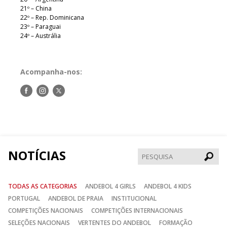
21º – China
22º – Rep. Dominicana
23º – Paraguai
24º – Austrália
Acompanha-nos:
Siga-
Siga-
Siga-
nos
nos
nos
no
no
no
Facebook
Instagram
Twitter
NOTÍCIAS
Pesqui
TODAS AS CATEGORIAS
ANDEBOL 4 GIRLS
ANDEBOL 4 KIDS
PORTUGAL
ANDEBOL DE PRAIA
INSTITUCIONAL
COMPETIÇÕES NACIONAIS
COMPETIÇÕES INTERNACIONAIS
SELEÇÕES NACIONAIS
VERTENTES DO ANDEBOL
FORMAÇÃO